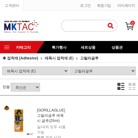
고객센터
로그인
회원가입
마이페이지
0
카테고리
특가행사
세트상품
상품관
◈ 접착제 [Adhesive]
에폭시 접착제 (E)
고릴라글루
정렬
[GORILLAGLUE]
고릴라글루 에폭
시 글루(25ml)
실/내외 모두 사용
가능
빠른 건조 시간