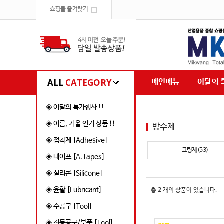
쇼핑몰 즐겨찾기
ALL
CATEGORY
메인메뉴
이달의 
◈ 이달의 특가행사 !!
◈ 여름, 겨울 인기 상품 !!
방수제
◈ 접착제 [Adhesive]
코팅제(53)
◈ 테이프 [A.Tapes]
◈ 실리콘 [Silicone]
◈ 윤활 [Lubricant]
총
2
개의 상품이 있습니다.
◈ 수공구 [Tool]
◈ 전동공구/부품 [Tool]