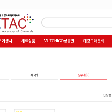
특가행사
세트상품
VUTCHIGO상품관
대량구매문의
착색제
방수제(2)
신상품