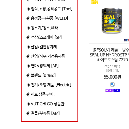
◈ 절삭,초경,공작공구 [Tool]
◈ 용접공구/부품 [WELD]
◈ 청소기/청소,헤라
◈ 액상/스프레이 [SP]
◈ 산업/일반용자재
[RESOLV] 레졸브 방
SEAL UP HYDROSTP
◈ 산업/사무.가정용제품
하이드로스탑 7270
◈ 연마/광택제 [AP]
색상 : 회색
용량 : 1L
◈ 브랜드 [Brand]
55,000원
◈ 전기/조명 제품 [Electric]
◈ 세트 상품 판매 !
◈ VUT CHI GO 상품관
◈ 철물/부속품 [AM]