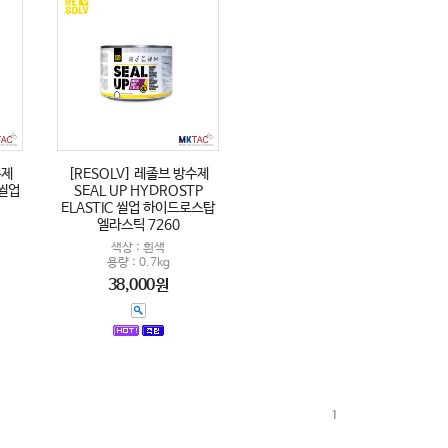
수제
[RESOLV] 레졸브 방수제
 씰업
SEAL UP HYDROSTP
ELASTIC 씰업 하이드로스탑
엘라스틱 7260
색상 : 흰색
용량 : 0.7kg
38,000원
1