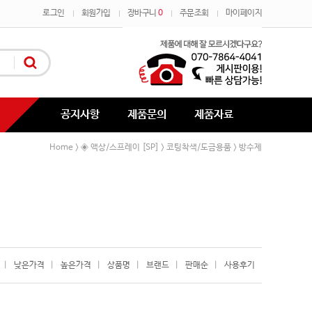
로그인
회원가입
장바구니
0
주문조회
마이페이지
공지사항
제품문의
제품자료
Home
◈ 액상/스프레이 [SP]
코팅착색/도금용품
방수제
>
>
>
|
낮은가격
|
높은가격
|
상품명
|
브랜드
|
판매순
|
사용후기