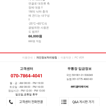
연결로 대전류 측
정에 대응 !!
1M의 낙하 충격
에 견디는 내구성
!!
-25℃~65℃의
광범위한 사용온
도 범위!!
66,000원
660원 적립
이용안내
|
|
이용약관
|
PC VER
개인정보처리방침
고객센터
무통장 입금정보
070-7864-4041
국민 591901-01-506349
농협 351-0775-4660-63
월 - 금 : AM 08:00 - PM 19:00
토요일 : AM 08:00 - PM 16:00
㈜미광티에이씨
점심시간 : PM 12:00 - PM 13:00
일요일,공휴일 휴무