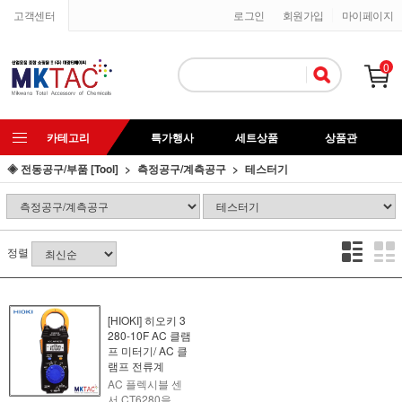
고객센터
로그인
회원가입
마이페이지
0
카테고리
특가행사
세트상품
상품관
◈ 전동공구/부품 [Tool]
측정공구/계측공구
테스터기
정렬
[HIOKI] 히오키 3
280-10F AC 클램
프 미터기/ AC 클
램프 전류계
AC 플렉시블 센
서 CT6280을