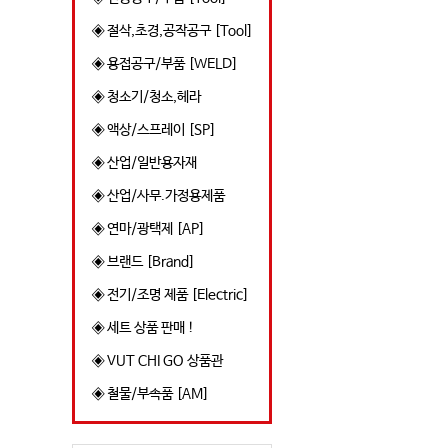
◈ 절삭,초경,공작공구 [Tool]
◈ 용접공구/부품 [WELD]
◈ 청소기/청소,헤라
◈ 액상/스프레이 [SP]
◈ 산업/일반용자재
◈ 산업/사무.가정용제품
◈ 연마/광택제 [AP]
◈ 브랜드 [Brand]
◈ 전기/조명 제품 [Electric]
◈ 세트 상품 판매 !
◈ VUT CHI GO 상품관
◈ 철물/부속품 [AM]