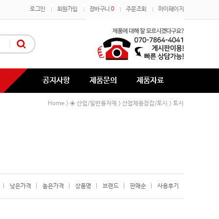
로그인
회원가입
장바구니
0
주문조회
마이페이지
공지사항
제품문의
제품자료
Home
◈ 산업/일반용자재
산업체용장갑/토시
토시
>
>
>
|
낮은가격
|
높은가격
|
상품명
|
브랜드
|
판매순
|
사용후기