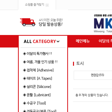
쇼핑몰 즐겨찾기
ALL
CATEGORY
메인메뉴
이달의 
◈ 이달의 특가행사 !!
◈ 여름, 겨울 인기 상품 !!
토시
◈ 접착제 [Adhesive]
면장갑(55)
◈ 테이프 [A.Tapes]
◈ 실리콘 [Silicone]
◈ 윤활 [Lubricant]
총
0
개의 상품이 있습니다.
◈ 수공구 [Tool]
◈ 전동공구/부품 [Tool]