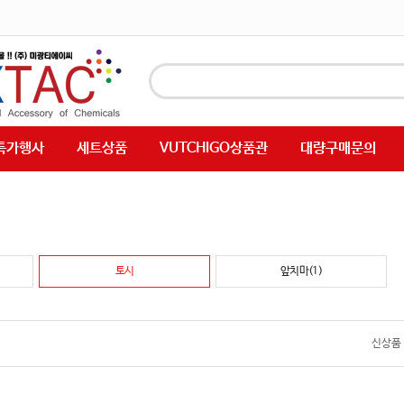
특가행사
세트상품
VUTCHIGO상품관
대량구매문의
토시
앞치마(1)
신상품