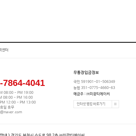
객센터
무통장입금정보
-7864-4041
국민 591901-01-506349
농협 351-0775-4660-63
M 08:00 - PM 19:00
예금주 : ㈜미광티에이씨
08:00 - PM 16:00
M 12:00 - PM 13:00
인터넷 뱅킹 바로가기
휴일 휴무
0@naver.com
안내 )
경기도 부천시 수도로 98 2층 ㈜미광티에이씨