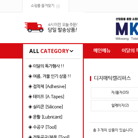
쇼핑몰 즐겨찾기
ALL
CATEGORY
메인메뉴
이달의 
◈ 이달의 특가행사 !!
◈ 여름, 겨울 인기 상품 !!
디지매틱캘리퍼스
◈ 접착제 [Adhesive]
자/줄자(35)
◈ 테이프 [A.Tapes]
알게이지(2)
◈ 실리콘 [Silicone]
◈ 윤활 [Lubricant]
◈ 수공구 [Tool]
총
3
개의 상품이 있습니다.
◈ 전동공구/부품 [Tool]