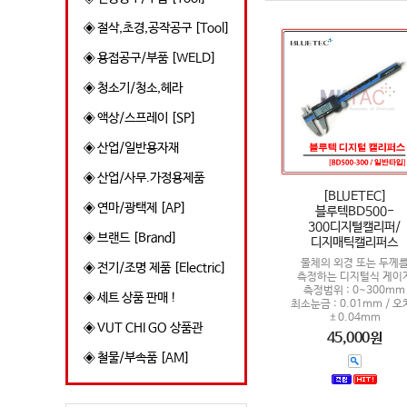
◈ 절삭,초경,공작공구 [Tool]
◈ 용접공구/부품 [WELD]
◈ 청소기/청소,헤라
◈ 액상/스프레이 [SP]
◈ 산업/일반용자재
◈ 산업/사무.가정용제품
[BLUETEC]
◈ 연마/광택제 [AP]
블루텍BD500-
300디지털캘리퍼/
◈ 브랜드 [Brand]
디지매틱캘리퍼스
물체의 외경 또는 두께
◈ 전기/조명 제품 [Electric]
측정하는 디지털식 게이
측정범위 : 0~300mm
◈ 세트 상품 판매 !
최소눈금 : 0.01mm / 오차
±0.04mm
◈ VUT CHI GO 상품관
45,000원
◈ 철물/부속품 [AM]