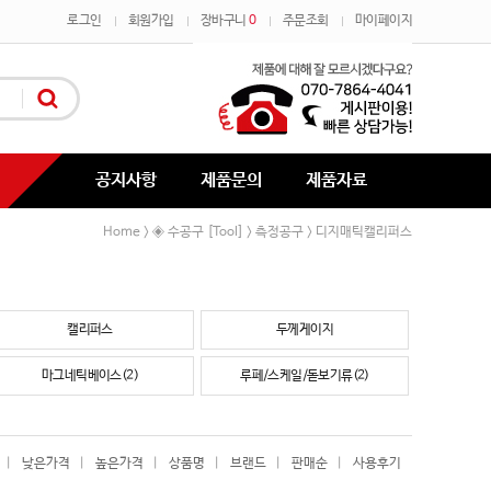
로그인
회원가입
장바구니
0
주문조회
마이페이지
공지사항
제품문의
제품자료
Home
◈ 수공구 [Tool]
측정공구
디지매틱캘리퍼스
>
>
>
캘리퍼스
두께게이지
마그네틱베이스(2)
루페/스케일/돋보기류(2)
|
낮은가격
|
높은가격
|
상품명
|
브랜드
|
판매순
|
사용후기