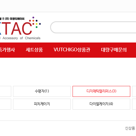
특가행사
세트상품
VUTCHIGO상품관
대량구매문의
수평자(1)
디지매틱캘리퍼스(3)
피치게이지
다이얼게이지(4)
신상품