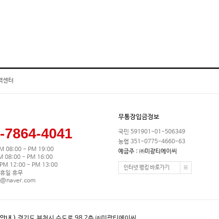
객센터
무통장입금정보
-7864-4041
국민 591901-01-506349
농협 351-0775-4660-63
M 08:00 - PM 19:00
예금주 : ㈜미광티에이씨
08:00 - PM 16:00
M 12:00 - PM 13:00
인터넷 뱅킹 바로가기
휴일 휴무
0@naver.com
안내 )
경기도 부천시 수도로 98 2층 ㈜미광티에이씨