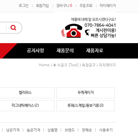
로그인
회원가입
장바구니
0
주문조회
마이페이지
공지사항
제품문의
제품자료
Home
◈ 수공구 [Tool]
측정공구
피치게이지
>
>
>
캘리퍼스
두께게이지
마그네틱베이스(2)
루페/스케일/돋보기류(2)
|
낮은가격
|
높은가격
|
상품명
|
브랜드
|
판매순
|
사용후기