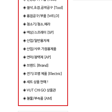
◈ 절삭,초경,공작공구 [Tool]
◈ 용접공구/부품 [WELD]
◈ 청소기/청소,헤라
◈ 액상/스프레이 [SP]
◈ 산업/일반용자재
◈ 산업/사무.가정용제품
◈ 연마/광택제 [AP]
◈ 브랜드 [Brand]
◈ 전기/조명 제품 [Electric]
◈ 세트 상품 판매 !
◈ VUT CHI GO 상품관
◈ 철물/부속품 [AM]