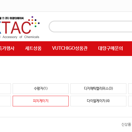
특가행사
세트상품
VUTCHIGO상품관
대량구매문의
수평자(1)
디지매틱캘리퍼스(3)
피치게이지
다이얼게이지(4)
신상품