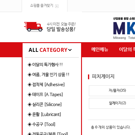
쇼핑몰 즐겨찾기
ALL
CATEGORY
메인메뉴
이달의 
◈ 이달의 특가행사 !!
◈ 여름, 겨울 인기 상품 !!
피치게이지
◈ 접착제 [Adhesive]
자/줄자(35)
◈ 테이프 [A.Tapes]
알게이지(2)
◈ 실리콘 [Silicone]
◈ 윤활 [Lubricant]
◈ 수공구 [Tool]
총
0
개의 상품이 있습니다.
◈ 전동공구/부품 [Tool]