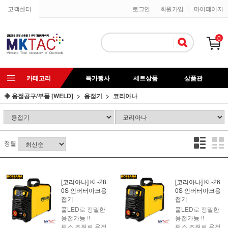
고객센터
로그인
회원가입
마이페이지
0
카테고리
특가행사
세트상품
상품관
◈ 용접공구/부품 [WELD]
용접기
코리아나
정렬
[코리아나] KL-28
[코리아나] KL-26
0S 인버터아크용
0S 인버터아크용
접기
접기
풀LED로 정밀한
풀LED로 정밀한
용접가능 !!
용접가능 !!
펄스 조절로 용접
펄스 조절로 용접