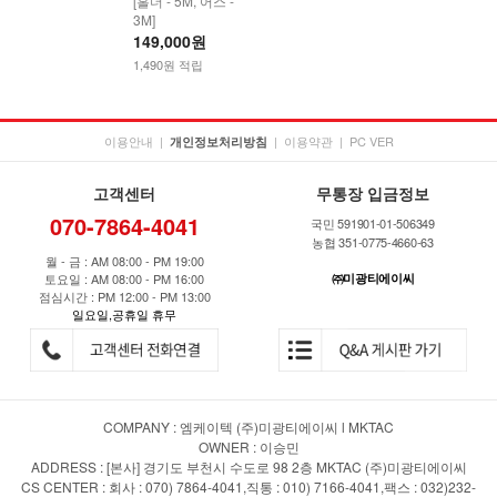
[홀더 - 5M, 어스 -
3M]
149,000원
1,490원 적립
이용안내
|
|
이용약관
|
PC VER
개인정보처리방침
고객센터
무통장 입금정보
070-7864-4041
국민 591901-01-506349
농협 351-0775-4660-63
월 - 금 : AM 08:00 - PM 19:00
토요일 : AM 08:00 - PM 16:00
㈜미광티에이씨
점심시간 : PM 12:00 - PM 13:00
일요일,공휴일 휴무
COMPANY : 엠케이텍 (주)미광티에이씨 l MKTAC
OWNER : 이승민
ADDRESS : [본사] 경기도 부천시 수도로 98 2층 MKTAC (주)미광티에이씨
CS CENTER : 회사 : 070) 7864-4041,직통 : 010) 7166-4041,팩스 : 032)232-