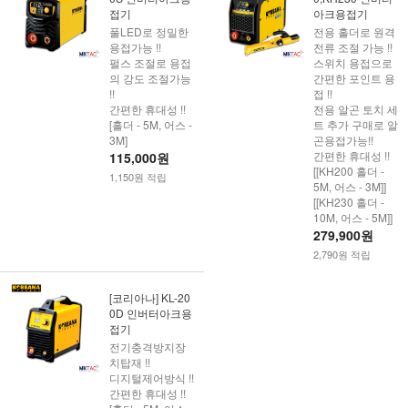
접기
아크용접기
풀LED로 정밀한
전용 홀더로 원격
용접가능 !!
전류 조절 가능 !!
펄스 조절로 용접
스위치 용접으로
의 강도 조절가능
간편한 포인트 용
!!
접 !!
간편한 휴대성 !!
전용 알곤 토치 세
[홀더 - 5M, 어스 -
트 추가 구매로 알
3M]
곤용접가능!!
간편한 휴대성 !!
115,000원
[[KH200 홀더 -
1,150원 적립
5M, 어스 - 3M]]
[[KH230 홀더 -
10M, 어스 - 5M]]
279,900원
2,790원 적립
[코리아나] KL-20
0D 인버터아크용
접기
전기충격방지장
치탑재 !!
디지털제어방식 !!
간편한 휴대성 !!