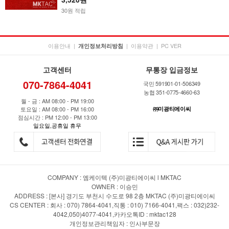
30원 적립
이용안내
|
|
이용약관
|
PC VER
개인정보처리방침
고객센터
무통장 입금정보
070-7864-4041
국민 591901-01-506349
농협 351-0775-4660-63
월 - 금 : AM 08:00 - PM 19:00
토요일 : AM 08:00 - PM 16:00
㈜미광티에이씨
점심시간 : PM 12:00 - PM 13:00
일요일,공휴일 휴무
COMPANY : 엠케이텍 (주)미광티에이씨 l MKTAC
OWNER : 이승민
ADDRESS : [본사] 경기도 부천시 수도로 98 2층 MKTAC (주)미광티에이씨
CS CENTER : 회사 : 070) 7864-4041,직통 : 010) 7166-4041,팩스 : 032)232-
4042,050)4077-4041,카카오톡ID : mktac128
개인정보관리책임자 : 인사부문장