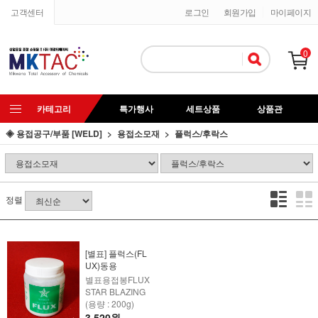
고객센터
로그인
회원가입
마이페이지
0
카테고리
특가행사
세트상품
상품관
◈ 용접공구/부품 [WELD]
용접소모재
플럭스/후락스
정렬
[별표] 플럭스(FL
UX)동용
별표용접봉FLUX
STAR BLAZING
(용량 : 200g)
3,520원