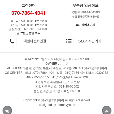
고객센터
무통장 입금정보
070-7864-4041
국민 591901-01-506349
농협 351-0775-4660-63
월 - 금 : AM 08:00 - PM 19:00
토요일 : AM 08:00 - PM 16:00
㈜미광티에이씨
점심시간 : PM 12:00 - PM 13:00
일요일,공휴일 휴무
COMPANY : 엠케이텍 (주)미광티에이씨 l MKTAC
OWNER : 이승민
ADDRESS : [본사] 경기도 부천시 수도로 98 2층 MKTAC (주)미광티에이씨
CS CENTER : 회사 : 070) 7864-4041,직통 : 010) 7166-4041,팩스 : 032)232-
4042,050)4077-4041,카카오톡ID : mktac128
개인정보관리책임자 : 인사부문장
사업자등록번호 : 321-88-00002
통신판매업신고 : 경기부천-3576호
Copyright © (주)미광티에이씨 All rights reserved.
designed by
m
orenvy.com