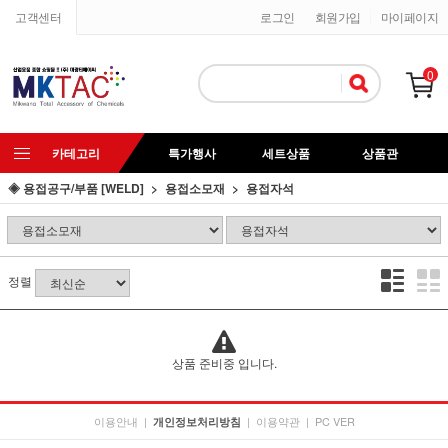
고객센터
로그인
회원가입
마이페이지
0
카테고리
특가행사
세트상품
상품관
◈ 용접공구/부품 [WELD]
용접소모재
용접자석
정렬
상품 준비중 입니다.
이용안내
|
|
이용약관
|
PC VER
개인정보처리방침