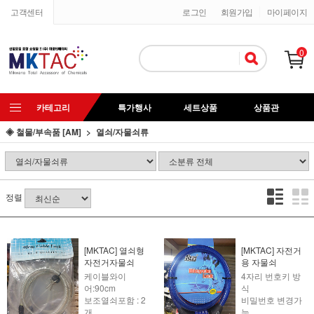
고객센터
로그인
회원가입
마이페이지
0
카테고리
특가행사
세트상품
상품관
◈ 철물/부속품 [AM]
열쇠/자물쇠류
정렬
[MKTAC] 열쇠형
[MKTAC] 자전거
자전거자물쇠
용 자물쇠
케이블와이
4자리 번호키 방
어:90cm
식
보조열쇠포함 : 2
비밀번호 변경가
개
능