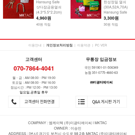
Hansung Safe
한성정밀 열쇠
샷다잠금용열쇠
(30A,52A,70A)
(4.3*5.5*2.2cm)
Hansung Safe
4,960원
3,300원
40원 적립
30원 적립
이용안내
|
|
이용약관
|
PC VER
개인정보처리방침
고객센터
무통장 입금정보
070-7864-4041
국민 591901-01-506349
농협 351-0775-4660-63
월 - 금 : AM 08:00 - PM 19:00
토요일 : AM 08:00 - PM 16:00
㈜미광티에이씨
점심시간 : PM 12:00 - PM 13:00
일요일,공휴일 휴무
COMPANY : 엠케이텍 (주)미광티에이씨 l MKTAC
OWNER : 이승민
ADDRESS : [본사] 경기도 부천시 수도로 98 2층 MKTAC (주)미광티에이씨