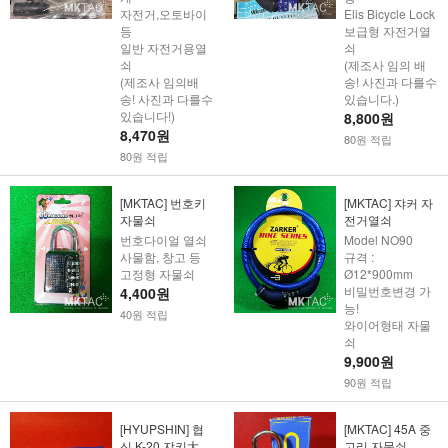
자전거,오토바이
Elis Bicycle Lock
등
보급형 자전거열
일반 자전거용열
쇠
쇠
(제조사 임의 배
(제조사 임의배
송! 사진과 다를수
송! 사진과 다를수
있습니다.)
있습니다!)
8,800원
8,470원
80원 적립
80원 적립
[MKTAC] 번호키
[MKTAC] 쟈커 자
자물쇠
전거열쇠
번호다이얼 열쇠
Model NO90
사물함, 창고 등
규격 :
고정형 자물쇠
Ø12*900mm
비밀번호변경 가
4,400원
능!
40원 적립
와이어형태 자물
쇠
9,900원
90원 적립
[HYUPSHIN] 협
[MKTAC] 45A 중
신 K-20 쟈키大
고리 자물쇠