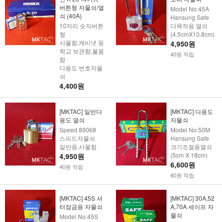
버튼형 자물쇠/열
Model No:45A
쇠 (40A)
Hansung Safe
10자리 숫자버튼
다목적용 열쇠
형
(4.5cmX10.8cm)
사물함,캐비냇 등
4,950원
학교 보관함,물품
40원 적립
함
다용도 번호자물
쇠
4,400원
[MKTAC] 일반다
[MKTAC] 다용도
용도 열쇠
자물쇠
Speed 89068
Model No:50M
스피드자물쇠
Hansung Safe
일반용,사물함
크기조절용열쇠
(5cm X 18cm)
4,950원
6,600원
40원 적립
60원 적립
[MKTAC] 45S 셔
[MKTAC] 30A,52
터잠금용 자물쇠
A,70A 세이프 자
물쇠
Model No:45S