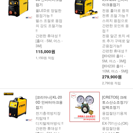
접기
아크용접기
풀LED로 정밀한
전용 홀더로 원격
용접가능 !!
전류 조절 가능 !!
펄스 조절로 용접
스위치 용접으로
의 강도 조절가능
간편한 포인트 용
!!
접 !!
간편한 휴대성 !!
전용 알곤 토치 세
[홀더 - 5M, 어스 -
트 추가 구매로 알
3M]
곤용접가능!!
간편한 휴대성 !!
115,000원
[[KH200 홀더 -
1,150원 적립
5M, 어스 - 3M]]
[[KH230 홀더 -
10M, 어스 - 5M]]
279,900원
2,790원 적립
[코리아나] KL-20
[CRETOS] 크레
0D 인버터아크용
토스산소조정기/
접기
압력조정기
전기충격방지장
용접절단기용게
치탑재 !!
이지
디지털제어방식 !!
EX-701산소(OX)
간편한 휴대성 !!
용접절단용