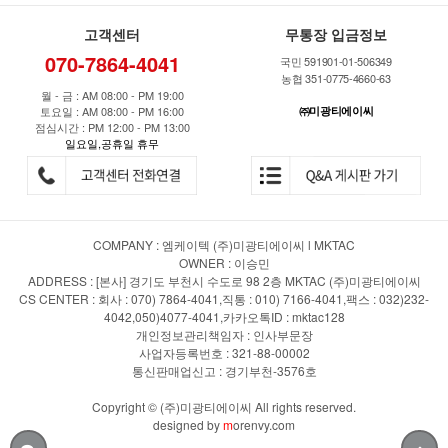
고객센터
무통장 입금정보
070-7864-4041
국민 591901-01-506349
농협 351-0775-4660-63
월 - 금 : AM 08:00 - PM 19:00
토요일 : AM 08:00 - PM 16:00
㈜미광티에이씨
점심시간 : PM 12:00 - PM 13:00
일요일,공휴일 휴무
COMPANY : 엠케이텍 (주)미광티에이씨 l MKTAC
OWNER : 이승민
ADDRESS : [본사] 경기도 부천시 수도로 98 2층 MKTAC (주)미광티에이씨
CS CENTER : 회사 : 070) 7864-4041,직통 : 010) 7166-4041,팩스 : 032)232-
4042,050)4077-4041,카카오톡ID : mktac128
개인정보관리책임자 : 인사부문장
사업자등록번호 : 321-88-00002
통신판매업신고 : 경기부천-3576호
Copyright © (주)미광티에이씨 All rights reserved.
designed by
m
orenvy.com