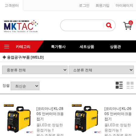
고객센터
로그인
회원가입
마이페이지
0
카테고리
특가행사
세트상품
상품관
◈ 용접공구/부품 [WELD]
정렬
[코리아나] KL-28
[코리아나] KL-26
0S 인버터아크용
0S 인버터아크용
접기
접기
풀LED로 정밀한
풀LED로 정밀한
용접가능 !!
용접가능 !!
펄스 조절로 용접
펄스 조절로 용접