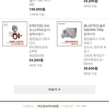
[홀더 - 5M, 어스 -
24,200원
3M]
240원 적립
149,000원
1,490원 적립
[CRETOS] 크레
[BLUETEC] 블루
토스LPG조정기/
텍BDWG-7M용
압력조정기
접게이지
용접절단기용게
용접플럭스 두께
이지
측정 !!
EX-705프로판
경사각, 판두께 측
(LPG)
정 !!
용접절단용
간편한 휴대성 !!
(최대측정눈금 -
24,200원
60mm)
240원 적립
39,600원
390원 적립
더보기 ▼
이용안내
|
|
이용약관
|
PC VER
개인정보처리방침