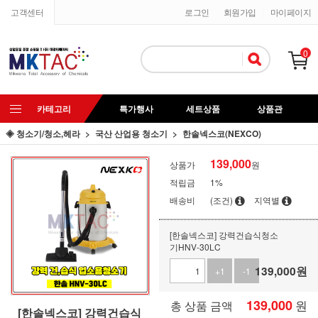
고객센터
로그인
회원가입
마이페이지
0
카테고리
특가행사
세트상품
상품관
◈ 청소기/청소,헤라
국산 산업용 청소기
한솔넥스코(NEXCO)
139,000
상품가
원
적립금
1%
배송비
(조건)
지역별
[한솔넥스코] 강력건습식청소
기HNV-30LC
139,000
원
+1
-1
139,000
원
총 상품 금액
[한솔넥스코] 강력건습식