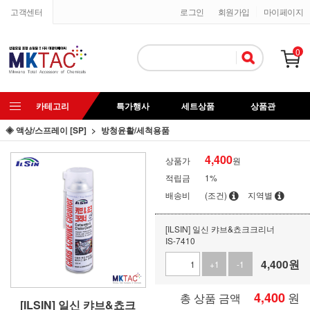
고객센터
로그인
회원가입
마이페이지
0
카테고리
특가행사
세트상품
상품관
◈ 액상/스프레이 [SP]
방청윤활/세척용품
4,400
상품가
원
적립금
1%
배송비
(조건)
지역별
[ILSIN] 일신 캬브&쵸크크리너
IS-7410
4,400
원
+1
-1
4,400
원
총 상품 금액
[ILSIN] 일신 캬브&쵸크