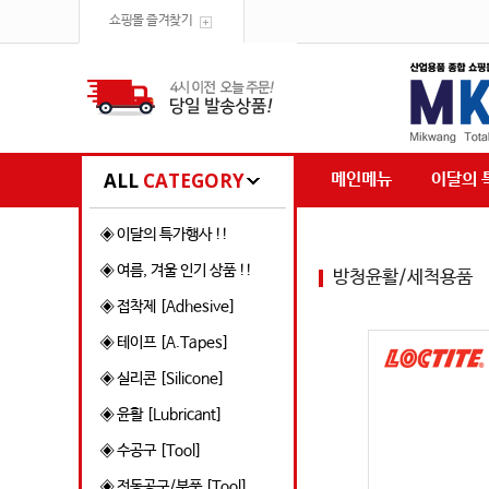
쇼핑몰 즐겨찾기
ALL
CATEGORY
메인메뉴
이달의 
◈ 이달의 특가행사 !!
◈ 여름, 겨울 인기 상품 !!
방청윤활/세척용품
◈ 접착제 [Adhesive]
◈ 테이프 [A.Tapes]
◈ 실리콘 [Silicone]
◈ 윤활 [Lubricant]
◈ 수공구 [Tool]
◈ 전동공구/부품 [Tool]