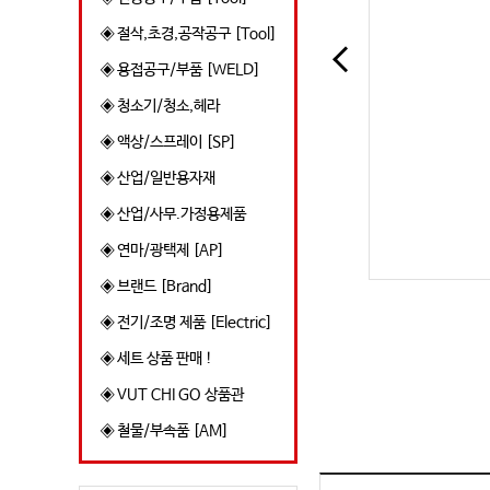
◈ 절삭,초경,공작공구 [Tool]
◈ 용접공구/부품 [WELD]
◈ 청소기/청소,헤라
◈ 액상/스프레이 [SP]
◈ 산업/일반용자재
◈ 산업/사무.가정용제품
◈ 연마/광택제 [AP]
◈ 브랜드 [Brand]
◈ 전기/조명 제품 [Electric]
◈ 세트 상품 판매 !
◈ VUT CHI GO 상품관
◈ 철물/부속품 [AM]