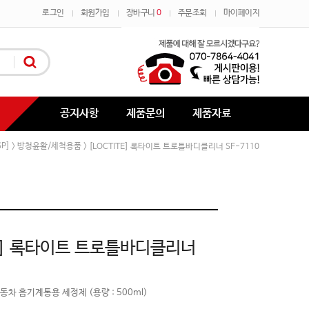
로그인
회원가입
장바구니
0
주문조회
마이페이지
공지사항
제품문의
제품자료
P]
방청윤활/세척용품
>
> [LOCTITE] 록타이트 트로틀바디클리너 SF-7110
TE] 록타이트 트로틀바디클리너
차 흡기계통용 세정제 (용량 : 500ml)