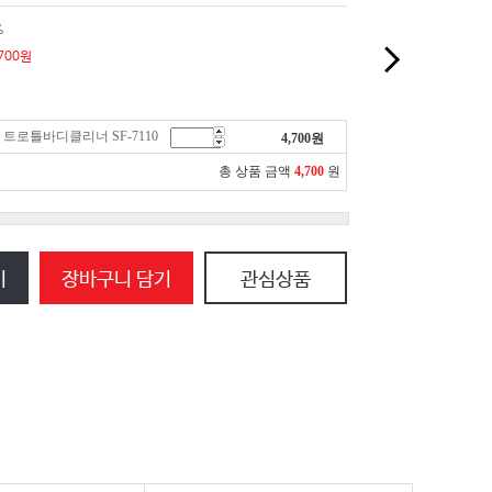
%
700
원
트 트로틀바디클리너 SF-7110
4,700
원
총 상품 금액
4,700
원
기
장바구니 담기
관심상품