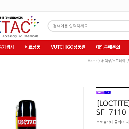
특가행사
세트상품
VUTCHIGO상품관
대량구매문의
Home
◈ 액상/스프레이 [S
>
[LOCTI
SF-7110
트로틀바디 클리너 자동