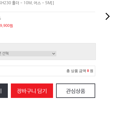
[KH230 홀더 - 10M, 어스 - 5M]]
%
79,900원
총 상품 금액
0
원
기
장바구니 담기
관심상품