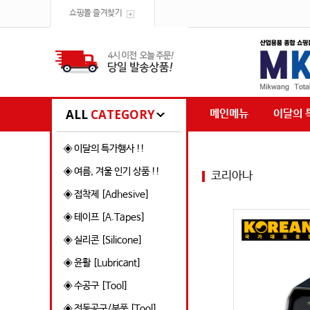
쇼핑몰 즐겨찾기
ALL
CATEGORY
메인메뉴
이달의 
◈ 이달의 특가행사 !!
◈ 여름, 겨울 인기 상품 !!
코리아나
◈ 접착제 [Adhesive]
◈ 테이프 [A.Tapes]
◈ 실리콘 [Silicone]
◈ 윤활 [Lubricant]
◈ 수공구 [Tool]
◈ 전동공구/부품 [Tool]