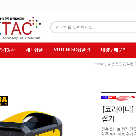
특가행사
세트상품
VUTCHIGO상품관
대량구매문의
Home
◈ 용접공구/부품 [
>
[코리아나]
접기
전용 홀더로 원격 전류
알곤 토치 세트 추가 구