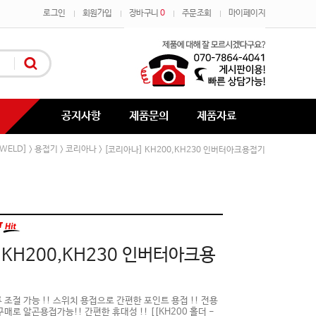
로그인
회원가입
장바구니
0
주문조회
마이페이지
공지사항
제품문의
제품자료
WELD]
용접기
코리아나
>
>
> [코리아나] KH200,KH230 인버터아크용접기
 KH200,KH230 인버터아크용
 조절 가능 !! 스위치 용접으로 간편한 포인트 용접 !! 전용
매로 알곤용접가능!! 간편한 휴대성 !! [[KH200 홀더 -