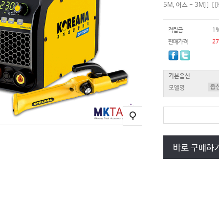
5M, 어스 - 3M]] [
적립금
1
판매가격
2
기본옵션
모델명
바로 구매하