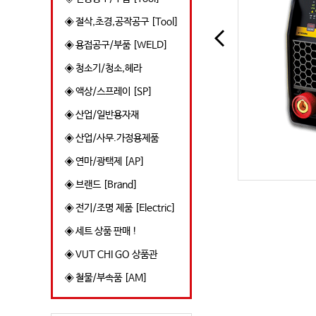
◈ 절삭,초경,공작공구 [Tool]
◈ 용접공구/부품 [WELD]
◈ 청소기/청소,헤라
◈ 액상/스프레이 [SP]
◈ 산업/일반용자재
◈ 산업/사무.가정용제품
◈ 연마/광택제 [AP]
◈ 브랜드 [Brand]
◈ 전기/조명 제품 [Electric]
◈ 세트 상품 판매 !
◈ VUT CHI GO 상품관
◈ 철물/부속품 [AM]