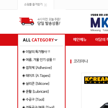
쇼핑몰 즐겨찾기
ALL
CATEGORY
메인메뉴
이달의 
◈ 이달의 특가행사 !!
◈ 여름, 겨울 인기 상품 !!
코리아나
◈ 접착제 [Adhesive]
◈ 테이프 [A.Tapes]
◈ 실리콘 [Silicone]
◈ 윤활 [Lubricant]
◈ 수공구 [Tool]
◈ 전동공구/부품 [Tool]