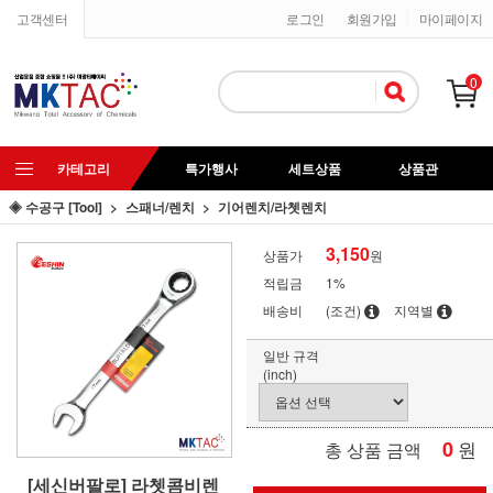
고객센터
로그인
회원가입
마이페이지
0
카테고리
특가행사
세트상품
상품관
◈ 수공구 [Tool]
스패너/렌치
기어렌치/라쳇렌치
3,150
상품가
원
적립금
1%
배송비
(조건)
지역별
일반 규격
(inch)
0
원
총 상품 금액
[세신버팔로] 라쳇콤비렌