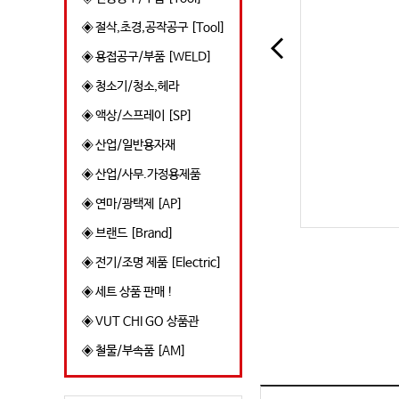
◈ 절삭,초경,공작공구 [Tool]
◈ 용접공구/부품 [WELD]
◈ 청소기/청소,헤라
◈ 액상/스프레이 [SP]
◈ 산업/일반용자재
◈ 산업/사무.가정용제품
◈ 연마/광택제 [AP]
◈ 브랜드 [Brand]
◈ 전기/조명 제품 [Electric]
◈ 세트 상품 판매 !
◈ VUT CHI GO 상품관
◈ 철물/부속품 [AM]