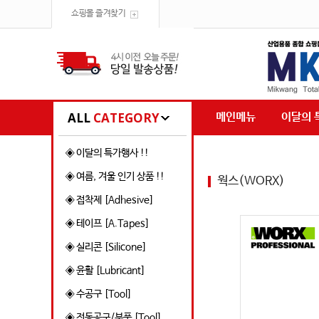
쇼핑몰 즐겨찾기
ALL
CATEGORY
메인메뉴
이달의 
◈ 이달의 특가행사 !!
◈ 여름, 겨울 인기 상품 !!
웍스(WORX)
◈ 접착제 [Adhesive]
◈ 테이프 [A.Tapes]
◈ 실리콘 [Silicone]
◈ 윤활 [Lubricant]
◈ 수공구 [Tool]
◈ 전동공구/부품 [Tool]