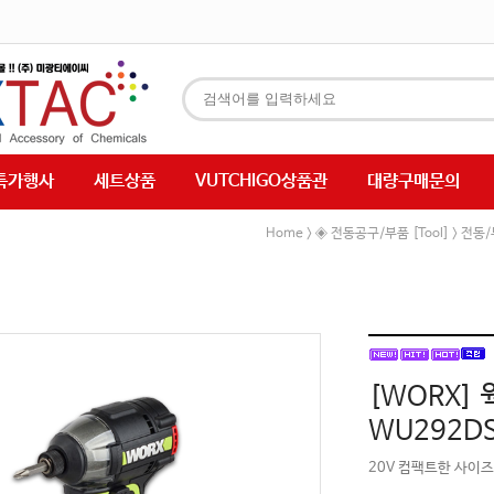
특가행사
세트상품
VUTCHIGO상품관
대량구매문의
Home
◈ 전동공구/부품 [Tool]
전동
>
>
[WORX]
WU292D
20V 컴팩트한 사이즈