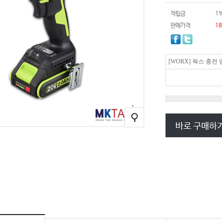
적립금
1
판매가격
18
[WORX] 웍스 충전
바로 구매하