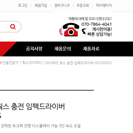
로그인
회원가입
장바구니
0
주문조회
마이페이지
공지사항
제품문의
제품자료
/무선충전공구
웍스(WORX)
>
> [WORX] 웍스 충전 임팩드라이버 WU292DS
 웍스 충전 임팩드라이버
S
 강력한 토크력 잔량 디스플레이 기능 3단 속도 조절