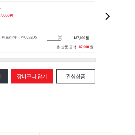
%
7,000
원
 임팩드라이버 WU292DS
187,000
원
총 상품 금액
187,000
원
기
장바구니 담기
관심상품