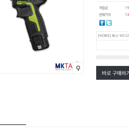
적립금
1
판매가격
13
[WORX] 웍스 WU
바로 구매하