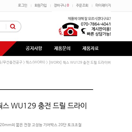
로그인
회원가입
장바구니
0
주문조회
마이페이지
공지사항
제품문의
제품자료
동/무선충전공구
웍스(WORX)
>
> [WORX] 웍스 WU129 충전 드릴 드라이버
 웍스 WU129 충전 드릴 드라이
120mm의 짧은 전장 고성능 기어박스 20단 토크조절