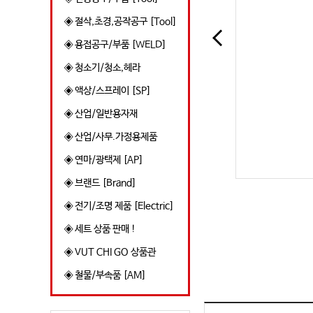
◈ 절삭,초경,공작공구 [Tool]
◈ 용접공구/부품 [WELD]
◈ 청소기/청소,헤라
◈ 액상/스프레이 [SP]
◈ 산업/일반용자재
◈ 산업/사무.가정용제품
◈ 연마/광택제 [AP]
◈ 브랜드 [Brand]
◈ 전기/조명 제품 [Electric]
◈ 세트 상품 판매 !
◈ VUT CHI GO 상품관
◈ 철물/부속품 [AM]