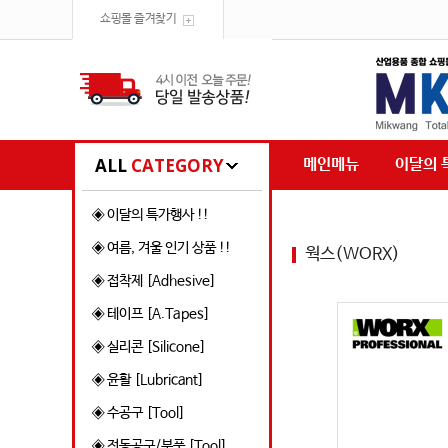
쇼핑몰 즐겨찾기
ALL
CATEGORY
메인메뉴
이달의 
◈ 이달의 특가행사 !!
◈ 여름, 겨울 인기 상품 !!
웍스(WORX)
◈ 접착제 [Adhesive]
◈ 테이프 [A.Tapes]
◈ 실리콘 [Silicone]
◈ 윤활 [Lubricant]
◈ 수공구 [Tool]
◈ 전동공구/부품 [Tool]