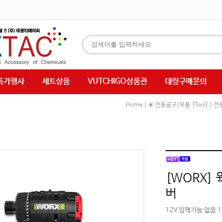
특가행사
세트상품
VUTCHIGO상품관
대량구매문의
Home
◈ 전동공구/부품 [Tool]
전
>
>
[WORX]
버
12V 임팩기능 없음 