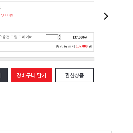
%
7,000
원
129 충전 드릴 드라이버
137,000
원
총 상품 금액
137,000
원
기
장바구니 담기
관심상품