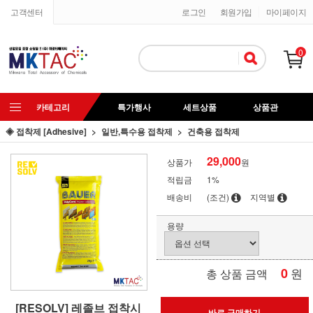
고객센터
로그인
회원가입
마이페이지
0
카테고리
특가행사
세트상품
상품관
◈ 접착제 [Adhesive]
일반,특수용 접착제
건축용 접착제
29,000
상품가
원
적립금
1%
배송비
(조건)
지역별
용량
0
원
총 상품 금액
[RESOLV] 레졸브 접착시
바로 구매하기