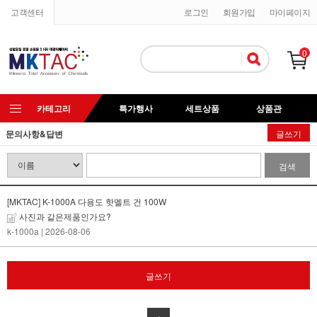
고객센터
로그인
회원가입
마이페이지
0
카테고리
특가행사
세트상품
상품관
문의사항&답변
글쓰기
검색
[MKTAC] K-1000A 다용도 핫멜트 건 100W
사진과 같은제품인가요?
k-1000a
| 2026-08-06
글쓰기