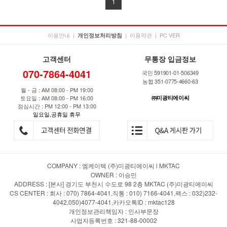
1
이용안내
|
|
이용약관
|
PC VER
개인정보처리방침
고객센터
무통장 입금정보
070-7864-4041
국민 591901-01-506349
농협 351-0775-4660-63
월 - 금 : AM 08:00 - PM 19:00
토요일 : AM 08:00 - PM 16:00
㈜미광티에이씨
점심시간 : PM 12:00 - PM 13:00
일요일,공휴일 휴무
COMPANY : 엠케이텍 (주)미광티에이씨 l MKTAC
OWNER : 이승민
ADDRESS : [본사] 경기도 부천시 수도로 98 2층 MKTAC (주)미광티에이씨
CS CENTER : 회사 : 070) 7864-4041,직통 : 010) 7166-4041,팩스 : 032)232-
4042,050)4077-4041,카카오톡ID : mktac128
개인정보관리책임자 : 인사부문장
사업자등록번호 : 321-88-00002