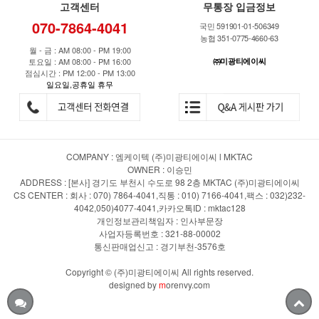
고객센터
무통장 입금정보
070-7864-4041
국민 591901-01-506349
농협 351-0775-4660-63
월 - 금 : AM 08:00 - PM 19:00
토요일 : AM 08:00 - PM 16:00
㈜미광티에이씨
점심시간 : PM 12:00 - PM 13:00
일요일,공휴일 휴무
COMPANY : 엠케이텍 (주)미광티에이씨 l MKTAC
OWNER : 이승민
ADDRESS : [본사] 경기도 부천시 수도로 98 2층 MKTAC (주)미광티에이씨
CS CENTER : 회사 : 070) 7864-4041,직통 : 010) 7166-4041,팩스 : 032)232-
4042,050)4077-4041,카카오톡ID : mktac128
개인정보관리책임자 : 인사부문장
사업자등록번호 : 321-88-00002
통신판매업신고 : 경기부천-3576호
Copyright © (주)미광티에이씨 All rights reserved.
designed by
m
orenvy.com