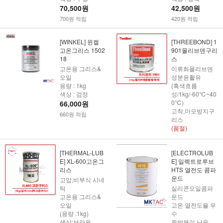
70,500원
42,500원
700원 적립
420원 적립
[WINKEL] 윈켈
[THREEBOND] 1
고온그리스 1502
901몰리브덴구리
18
스
고온용 그리스&
이류화몰리브덴
오일
성분윤활유
용량 : 1kg
(흑색흐름
색상 : 검정
성/1kg/-60℃~40
0℃)
66,000원
고착,마모방지구
660원 적립
리스
(품절)
[THERMAL-LUB
[ELECTROLUB
E] XL-600고온그
E] 일렉트로루브
리스
HTS 열전도 콤파
운드
고압,비부식 시네
틱
실리콘오일콤파
고온용 그리스&
운드
오일
고온 열전도율 우
(용량 :1kg)
수
색상:브라운
증발율이 낮음