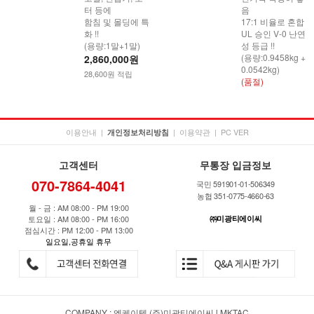
터 등에
음
함침 및 몰딩에 특
17:1 비율로 혼합
화 !!
UL 승인 V-0 난연
(용량:1말+1말)
성 등급 !!
(용량:0.9458kg +
2,860,000원
0.0542kg)
28,600원 적립
(품절)
이용안내
|
|
이용약관
|
PC VER
개인정보처리방침
고객센터
무통장 입금정보
070-7864-4041
국민 591901-01-506349
농협 351-0775-4660-63
월 - 금 : AM 08:00 - PM 19:00
토요일 : AM 08:00 - PM 16:00
㈜미광티에이씨
점심시간 : PM 12:00 - PM 13:00
일요일,공휴일 휴무
COMPANY : 엠케이텍 (주)미광티에이씨 l MKTAC