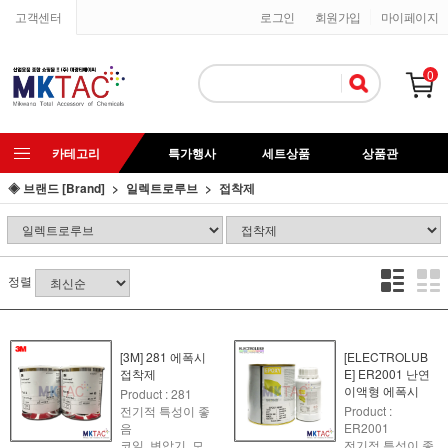
고객센터
로그인
회원가입
마이페이지
0
카테고리
특가행사
세트상품
상품관
◈ 브랜드 [Brand]
일렉트로루브
접착제
정렬
[3M] 281 에폭시
[ELECTROLUB
접착제
E] ER2001 난연
이액형 에폭시
Product : 281
전기적 특성이 좋
Product :
음
ER2001
코일, 변압기, 모
전기적 특성이 좋