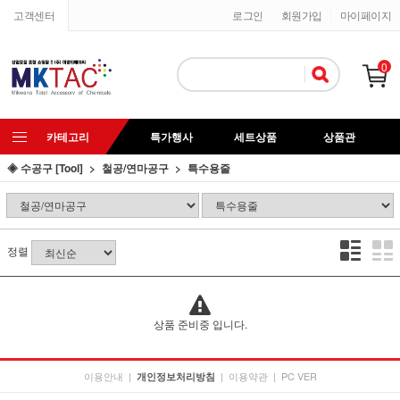
고객센터
로그인
회원가입
마이페이지
0
카테고리
특가행사
세트상품
상품관
◈ 수공구 [Tool]
철공/연마공구
특수용줄
정렬
상품 준비중 입니다.
이용안내
|
|
이용약관
|
PC VER
개인정보처리방침