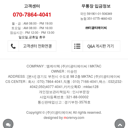
고객센터
무통장 입금정보
070-7864-4041
국민 591901-01-506349
농협 351-0775-4660-63
월 - 금 : AM 08:00 - PM 19:00
토요일 : AM 08:00 - PM 16:00
㈜미광티에이씨
점심시간 : PM 12:00 - PM 13:00
일요일,공휴일 휴무
COMPANY : 엠케이텍 (주)미광티에이씨 l MKTAC
OWNER : 이승민
ADDRESS : [본사] 경기도 부천시 수도로 98 2층 MKTAC (주)미광티에이씨
CS CENTER : 회사 : 070) 7864-4041,직통 : 010) 7166-4041,팩스 : 032)232-
4042,050)4077-4041,카카오톡ID : mktac128
개인정보관리책임자 : 인사부문장
사업자등록번호 : 321-88-00002
통신판매업신고 : 경기부천-3576호
Copyright © (주)미광티에이씨 All rights reserved.
designed by
m
orenvy.com