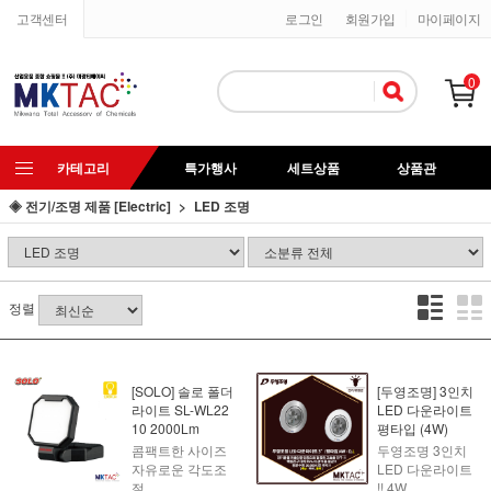
고객센터
로그인
회원가입
마이페이지
0
카테고리
특가행사
세트상품
상품관
◈ 전기/조명 제품 [Electric]
LED 조명
정렬
[SOLO] 솔로 폴더
[두영조명] 3인치
라이트 SL-WL22
LED 다운라이트
10 2000Lm
평타입 (4W)
콤팩트한 사이즈
두영조명 3인치
자유로운 각도조
LED 다운라이트
절
!! 4W