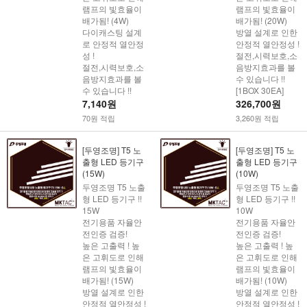
램프의 빛효율이
램프의 빛효율이
배가됨! (4W)
배가됨! (20W)
다이캐스팅 설계
방열 설계로 인한
로 안정적 열안정
안정적 열안정성 !
성 !
절전,시력보호,소
절전,시력보호,소
음방지효과를 볼
음방지효과를 볼
수 있습니다 !!
수 있습니다 !!
[1BOX 30EA]
7,140원
326,700원
70원 적립
3,260원 적립
[두영조명] T5 노
[두영조명] T5 노
출형 LED 등기구
출형 LED 등기구
(15W)
(10W)
두영조명 T5 노출
두영조명 T5 노출
형 LED 등기구 !!
형 LED 등기구 !!
15W
10W
전기용품 자율안
전기용품 자율안
전인증 검증!
전인증 검증!
높은 고출력 ! 높
높은 고출력 ! 높
은 고휘도로 인해
은 고휘도로 인해
램프의 빛효율이
램프의 빛효율이
배가됨! (15W)
배가됨! (10W)
방열 설계로 인한
방열 설계로 인한
안정적 열안정성 !
안정적 열안정성 !