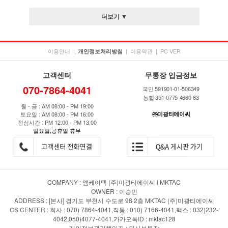
더보기 ▼
이용안내
|
|
이용약관
|
PC VER
개인정보처리방침
고객센터
무통장 입금정보
070-7864-4041
국민 591901-01-506349
농협 351-0775-4660-63
월 - 금 : AM 08:00 - PM 19:00
토요일 : AM 08:00 - PM 16:00
㈜미광티에이씨
점심시간 : PM 12:00 - PM 13:00
일요일,공휴일 휴무
COMPANY : 엠케이텍 (주)미광티에이씨 l MKTAC
OWNER : 이승민
ADDRESS : [본사] 경기도 부천시 수도로 98 2층 MKTAC (주)미광티에이씨
CS CENTER : 회사 : 070) 7864-4041,직통 : 010) 7166-4041,팩스 : 032)232-
4042,050)4077-4041,카카오톡ID : mktac128
개인정보관리책임자 : 인사부문장