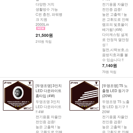
다양한 거치
전기용품 자율안
생활방수 가능
전인증 검증!
C핀 충전, 파워뱅
높은 고출력 ! 높
크 지원
은 고휘도로 인해
2000Lm
램프의 빛효율이
배가됨! (4W)
다이캐스팅 설계
21,500원
로 안정적 열안정
210원 적립
성 !
절전,시력보호,소
음방지효과를 볼
수 있습니다 !!
7,140원
70원 적립
[두영조명] 3인치
[두영조명] T5 노
LED 다운라이트
출형 LED 등기구
홈타입 (4W)
(20W)
두영조명 3인치
두영조명 T5 노출
LED 다운라이트
형 LED 등기구 !!
!! 4W
20W
전기용품 자율안
전기용품 자율안
전인증 검증!
전인증 검증!
높은 고출력 ! 높
높은 고출력 ! 높
은 고휘도로 인해
은 고휘도로 인해