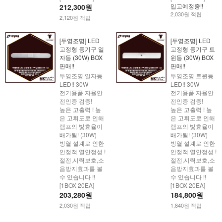
입고예정중!!
212,300원
2,030원 적립
2,120원 적립
[두영조명] LED
[두영조명] LED
고정형 등기구 일
고정형 등기구 트
자등 (30W) BOX
윈등 (30W) BOX
판매!!
판매!!
두영조명 일자등
두영조명 트윈등
LED!! 30W
LED!! 30W
전기용품 자율안
전기용품 자율안
전인증 검증!
전인증 검증!
높은 고출력 ! 높
높은 고출력 ! 높
은 고휘도로 인해
은 고휘도로 인해
램프의 빛효율이
램프의 빛효율이
배가됨! (30W)
배가됨! (30W)
방열 설계로 인한
방열 설계로 인한
안정적 열안정성 !
안정적 열안정성 !
절전,시력보호,소
절전,시력보호,소
음방지효과를 볼
음방지효과를 볼
수 있습니다 !!
수 있습니다 !!
[1BOX 20EA]
[1BOX 20EA]
203,280원
184,800원
2,030원 적립
1,840원 적립