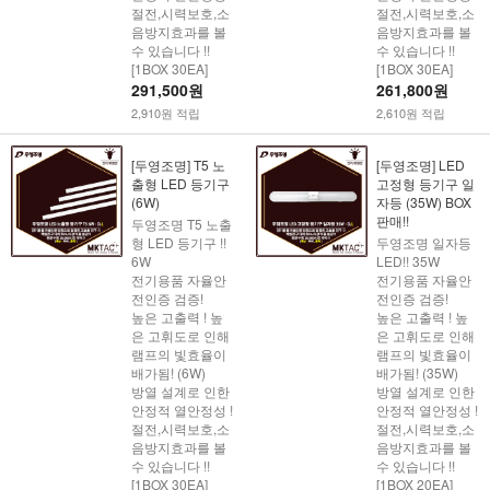
절전,시력보호,소
절전,시력보호,소
음방지효과를 볼
음방지효과를 볼
수 있습니다 !!
수 있습니다 !!
[1BOX 30EA]
[1BOX 30EA]
291,500원
261,800원
2,910원 적립
2,610원 적립
[두영조명] T5 노
[두영조명] LED
출형 LED 등기구
고정형 등기구 일
(6W)
자등 (35W) BOX
판매!!
두영조명 T5 노출
형 LED 등기구 !!
두영조명 일자등
6W
LED!! 35W
전기용품 자율안
전기용품 자율안
전인증 검증!
전인증 검증!
높은 고출력 ! 높
높은 고출력 ! 높
은 고휘도로 인해
은 고휘도로 인해
램프의 빛효율이
램프의 빛효율이
배가됨! (6W)
배가됨! (35W)
방열 설계로 인한
방열 설계로 인한
안정적 열안정성 !
안정적 열안정성 !
절전,시력보호,소
절전,시력보호,소
음방지효과를 볼
음방지효과를 볼
수 있습니다 !!
수 있습니다 !!
[1BOX 30EA]
[1BOX 20EA]