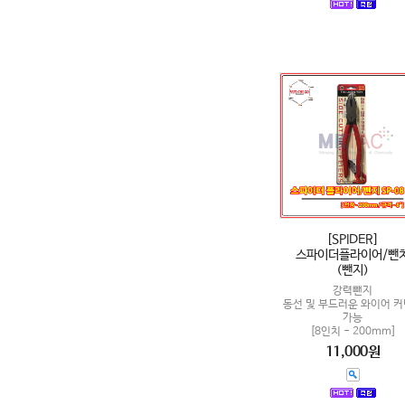
[SPIDER]
스파이더플라이어/뺀
(뺀지)
강력뺀지
동선 및 부드러운 와이어 
가능
[8인치 - 200mm]
11,000원