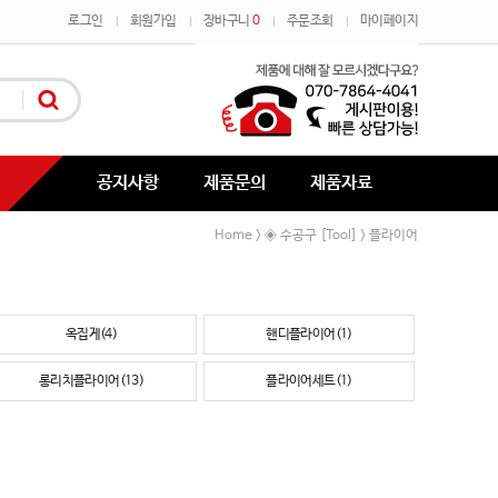
로그인
회원가입
장바구니
0
주문조회
마이페이지
공지사항
제품문의
제품자료
Home
◈ 수공구 [Tool]
플라이어
>
>
옥집게(4)
핸디플라이어(1)
롱리치플라이어(13)
플라이어세트(1)