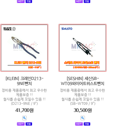
[KLEIN] 크레인D213-
[SESHIN] 세신SB-
9NE뺀치
WT09와이어트위스트뺀치
정비용 제품중에서 최고 우수한
정비용 제품중에서 최고 우수한
제품보증 !!
제품보증 !!
철사를 손쉽게 꼬일수 있음 !!
철사를 손쉽게 꼬일수 있음 !!
(D213-9NE / 9")
(SB-WT09 / 9")
41,700원
30,500원