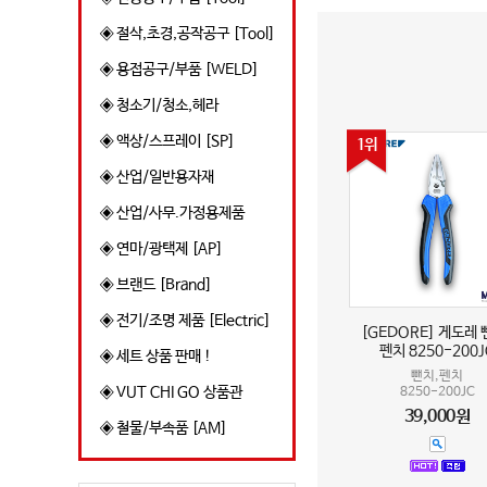
◈ 절삭,초경,공작공구 [Tool]
◈ 용접공구/부품 [WELD]
◈ 청소기/청소,헤라
◈ 액상/스프레이 [SP]
1위
◈ 산업/일반용자재
◈ 산업/사무.가정용제품
◈ 연마/광택제 [AP]
◈ 브랜드 [Brand]
◈ 전기/조명 제품 [Electric]
[GEDORE] 게도레 
펜치 8250-200J
◈ 세트 상품 판매 !
뺀치,펜치
◈ VUT CHI GO 상품관
8250-200JC
39,000원
◈ 철물/부속품 [AM]