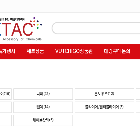
특가행사
세트상품
VUTCHIGO상품관
대량구매문의
(16)
니퍼(22)
롱노우즈(12)
뺀치(14)
플라이어/첼라플라이어(5)
케이블캇타(5)