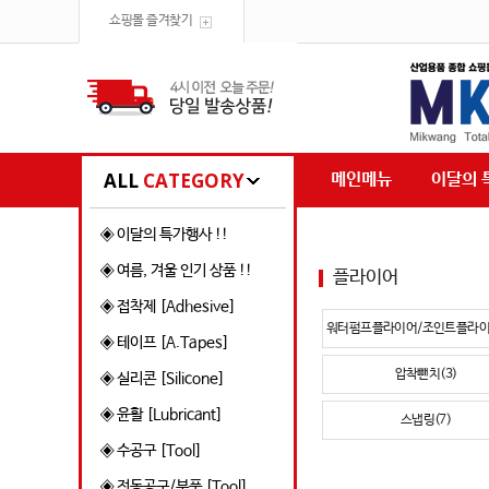
쇼핑몰 즐겨찾기
ALL
CATEGORY
메인메뉴
이달의 
◈ 이달의 특가행사 !!
◈ 여름, 겨울 인기 상품 !!
플라이어
◈ 접착제 [Adhesive]
워터펌프플라이어/조인트플라이어
◈ 테이프 [A.Tapes]
압착뺀치(3)
◈ 실리콘 [Silicone]
◈ 윤활 [Lubricant]
스냅링(7)
◈ 수공구 [Tool]
◈ 전동공구/부품 [Tool]