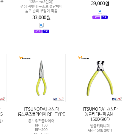
이블
138mm(5인치)
39,000원
편심 지렛대 구조로 절단력이
높고 손의 부담이 적음
33,000원
다
[TSUNODA] 츠노다
[TSUNODA] 츠노다
5
롱노우즈플라이어 RP-TYPE
앵글커터니퍼 AN-
150B(90°)
)
롱노우즈플라이어
RP-150
앵글커터니퍼
RP-200
AN-150B(90°)