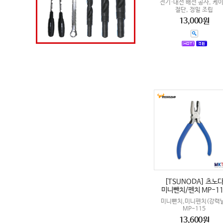
전기·내선 배선 공사, 케
절단, 정밀 조립
13,000원
[TSUNODA] 츠노
미니뺀치/펜치 MP-11
미니뺀치,미니펜치(강력날
MP-115
13,600원