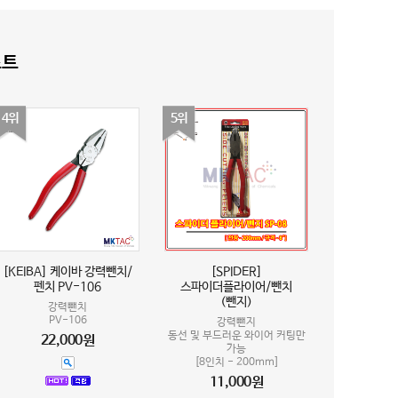
스트
4위
5위
[KEIBA] 케이바 강력뺀치/
[SPIDER]
펜치 PV-106
스파이더플라이어/뺀치
(뺀지)
강력뺀치
PV-106
강력뺀지
동선 및 부드러운 와이어 커팅만
22,000원
가능
[8인치 - 200mm]
11,000원