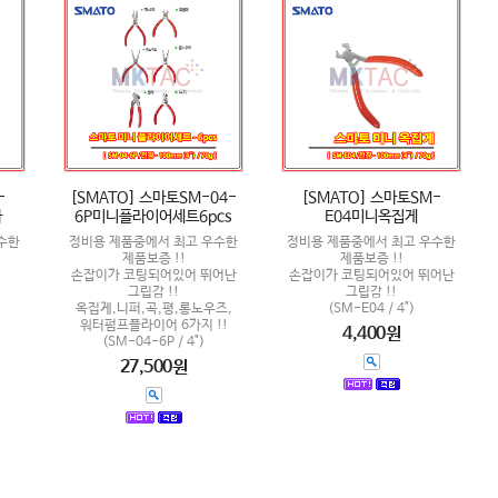
-
[SMATO] 스마토SM-04-
[SMATO] 스마토SM-
타
6P미니플라이어세트6pcs
E04미니옥집게
수한
정비용 제품중에서 최고 우수한
정비용 제품중에서 최고 우수한
제품보증 !!
제품보증 !!
손잡이가 코팅되어있어 뛰어난
손잡이가 코팅되어있어 뛰어난
그립감 !!
그립감 !!
옥집게,니퍼,곡,평,롱노우즈,
(SM-E04 / 4")
워터펌프플라이어 6가지 !!
4,400원
(SM-04-6P / 4")
27,500원