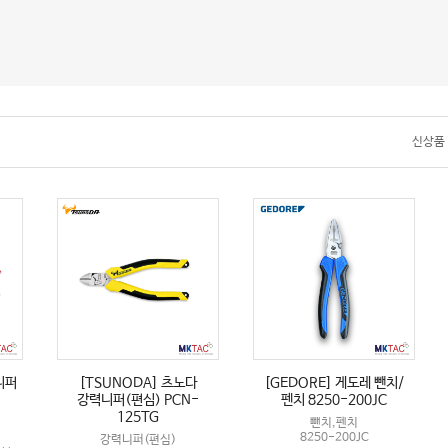
.
신상품
니퍼
[TSUNODA] 츠노다
[GEDORE] 게도레 뺀치/
강력니퍼(편심) PCN-
펜치 8250-200JC
125TG
뺀치,펜치
8250-200JC
강력니퍼(편심)