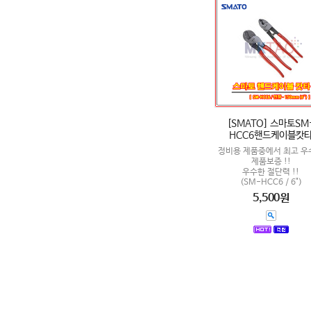
[SMATO] 스마토SM
HCC6핸드케이블캇
정비용 제품중에서 최고 우
제품보증 !!
우수한 절단력 !!
(SM-HCC6 / 6")
5,500원