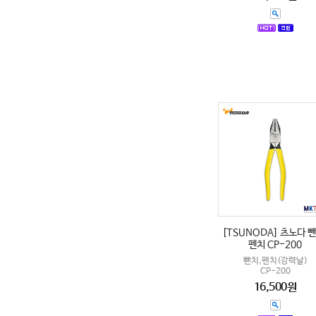
[TSUNODA] 츠노다 뺀
펜치 CP-200
뺀치,펜치(강력날)
CP-200
16,500원