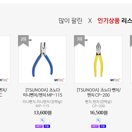
많이 팔린 X
인기상품
리
2위
3위
뺀치/
[TSUNODA] 츠노다
[TSUNODA] 츠노다 뺀치/
C
미니뺀치/펜치 MP-115
펜치 CP-200
미니뺀치,미니펜치(강력날)
뺀치,펜치(강력날)
MP-115
CP-200
13,600원
16,500원