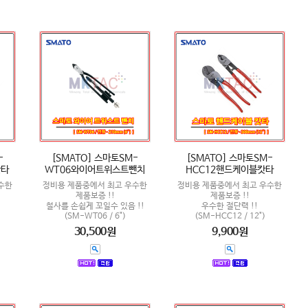
-
[SMATO] 스마토SM-
[SMATO] 스마토SM-
캇타
WT06와이어트위스트뺀치
HCC12핸드케이블캇타
수한
정비용 제품중에서 최고 우수한
정비용 제품중에서 최고 우수한
제품보증 !!
제품보증 !!
철사를 손쉽게 꼬일수 있음 !!
우수한 절단력 !!
(SM-WT06 / 6")
(SM-HCC12 / 12")
30,500원
9,900원