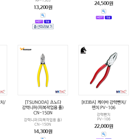
RP-150S
24,500원
13,200원
치/
[TSUNODA] 츠노다
[KEIBA] 케이바 강력뺀치/
강력니퍼(피복작업용 홀)
펜치 PV-106
CN-150N
강력뺀치
PV-106
강력니퍼(피복작업용 홀)
CN-150N
22,000원
14,300원