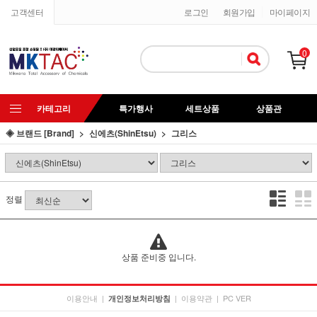
고객센터
로그인
회원가입
마이페이지
0
카테고리
특가행사
세트상품
상품관
◈ 브랜드 [Brand]
신에츠(ShinEtsu)
그리스
정렬
상품 준비중 입니다.
이용안내
|
|
이용약관
|
PC VER
개인정보처리방침