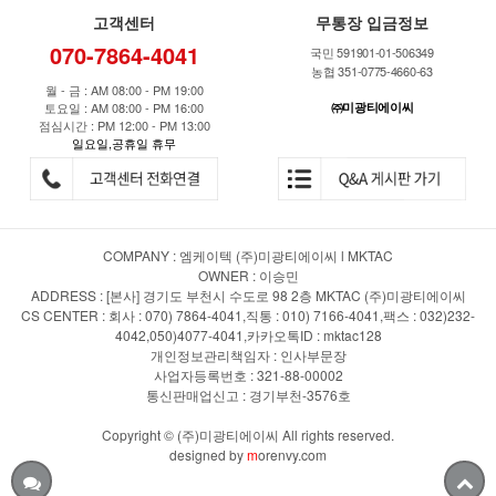
고객센터
무통장 입금정보
070-7864-4041
국민 591901-01-506349
농협 351-0775-4660-63
월 - 금 : AM 08:00 - PM 19:00
토요일 : AM 08:00 - PM 16:00
㈜미광티에이씨
점심시간 : PM 12:00 - PM 13:00
일요일,공휴일 휴무
COMPANY : 엠케이텍 (주)미광티에이씨 l MKTAC
OWNER : 이승민
ADDRESS : [본사] 경기도 부천시 수도로 98 2층 MKTAC (주)미광티에이씨
CS CENTER : 회사 : 070) 7864-4041,직통 : 010) 7166-4041,팩스 : 032)232-
4042,050)4077-4041,카카오톡ID : mktac128
개인정보관리책임자 : 인사부문장
사업자등록번호 : 321-88-00002
통신판매업신고 : 경기부천-3576호
Copyright © (주)미광티에이씨 All rights reserved.
designed by
m
orenvy.com