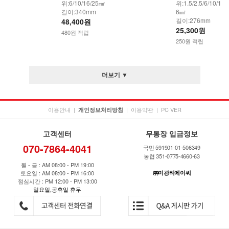
위:6/10/16/25㎟
위:1.5/2.5/6/10/1
길이:340mm
6㎟
길이:276mm
48,400원
25,300원
480원 적립
250원 적립
더보기 ▼
이용안내
|
|
이용약관
|
PC VER
개인정보처리방침
고객센터
무통장 입금정보
070-7864-4041
국민 591901-01-506349
농협 351-0775-4660-63
월 - 금 : AM 08:00 - PM 19:00
토요일 : AM 08:00 - PM 16:00
㈜미광티에이씨
점심시간 : PM 12:00 - PM 13:00
일요일,공휴일 휴무