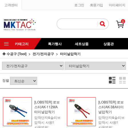
고객센터
로그인
회원가입
마이페이지
0
카테고리
특가행사
세트상품
상품관
◈ 수공구 [Tool]
전기/전자공구
터미널압착기
정렬
[LOBSTER] 로보
[LOBSTER] 로보
스터AK-112MA
스터AK-38A터미
터미널압착기
널압착기
압착단자&슬리브
압착단자&슬리브
압착시 사용!!
압착시 사용!!
사용범위:
사용범위: