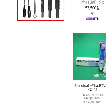
<주제:경화제=10:1>
53,500원
[Shinetsu] 신에츠 RT
KE-45
(옥심/전기전자용)
튜브타입:100g
카트리지:310ml