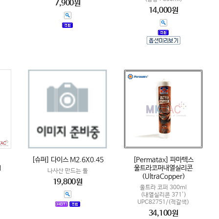
7,900원
14,000원
[슈퍼] 다이스 M2.6X0.45
[Permatax] 파마텍스
1
울트라코퍼내열실리콘
나사산 만드는 툴
(UltraCopper)
19,800원
울트라 코퍼 300ml
(내열실리콘 371')
UPC82751/(적갈색)
34,100원