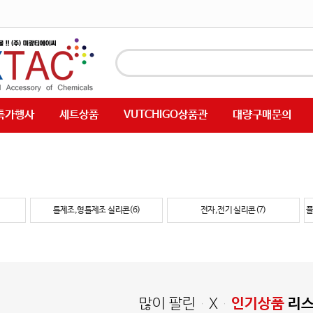
특가행사
세트상품
VUTCHIGO상품관
대량구매문의
틀제조,형틀제조 실리콘(6)
전자,전기 실리콘(7)
플
많이 팔린 X
인기상품
리