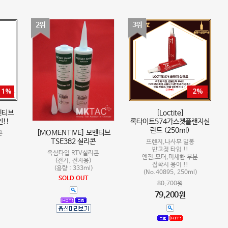
2위
3위
11%
2%
멘티브
[Loctite]
인!!
록타이트574가스켓플랜지실
란트 (250ml)
[MOMENTIVE] 모멘티브
콘
TSE382 실리콘
프렌지,나사부 밀봉
반고정 타입 !!
옥심타입 RTV실리콘
엔진,모터,미세한 부분
(전기, 전자용)
접착시 용이 !!
(용량 : 333ml)
(No.40895, 250ml)
SOLD OUT
80,700원
79,200원