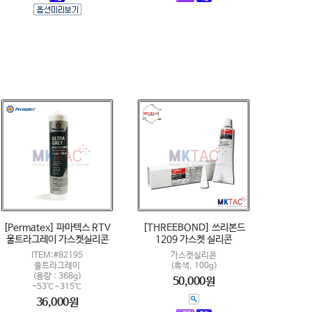
[Permatex] 파마텍스 RTV
[THREEBOND] 쓰리본드
울트라그레이 가스켓실리콘
1209 가스켓 실리콘
ITEM:#82195
가스켓실리콘
울트라그레이
(흑색, 100g)
(용량 : 368g)
50,000원
-53℃~315℃
36,000원