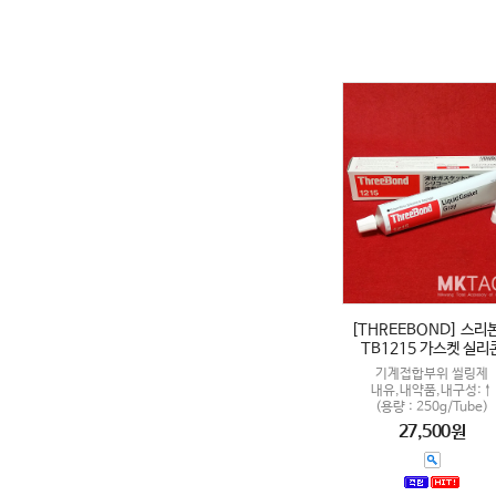
[THREEBOND] 스리
TB1215 가스켓 실리
기계접합부위 씰링제
내유,내약품,내구성:↑
(용량 : 250g/Tube)
27,500원