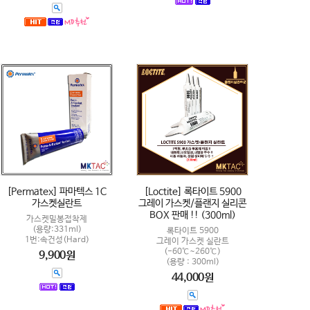
[Permatex] 파마텍스 1C
[Loctite] 록타이트 5900
가스켓실란트
그레이 가스켓/플랜지 실리콘
BOX 판매 !! (300ml)
가스켓밀봉접착제
(용량:331ml)
록타이트 5900
1번:속건성(Hard)
그레이 가스켓 실란트
(-60℃~260℃)
9,900원
(용량 : 300ml)
44,000원