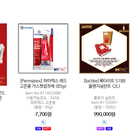
[Permatex] 파마텍스 레드
[loctite]록타이트 5188
고온용 가스켓접착제 (85g)
플랜지실란트 (2L)
본드
Item No:81160(26B)
콘
사용가능온도 : 343도
플랜지 실란트
퍼마텍스 고온용
Item:#1102691
(용량 : 85g)
(용량 : 2리터)
7,700원
990,000원