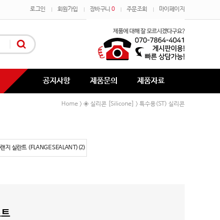
로그인
회원가입
장바구니
0
주문조회
마이페이지
공지사항
제품문의
제품자료
Home
◈ 실리콘 [Silicone]
특수용(ST) 실리콘
>
>
랜지 실란트 (FLANGE SEALANT)(2)
스트