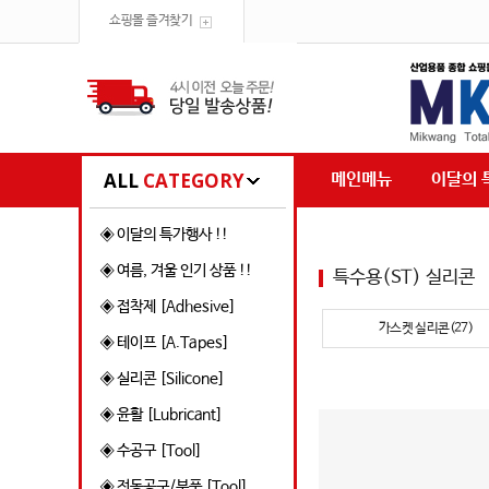
쇼핑몰 즐겨찾기
ALL
CATEGORY
메인메뉴
이달의 
◈ 이달의 특가행사 !!
◈ 여름, 겨울 인기 상품 !!
특수용(ST) 실리콘
◈ 접착제 [Adhesive]
가스켓 실리콘(27)
◈ 테이프 [A.Tapes]
◈ 실리콘 [Silicone]
◈ 윤활 [Lubricant]
◈ 수공구 [Tool]
◈ 전동공구/부품 [Tool]