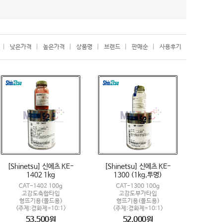
|
낮은가격
|
높은가격
|
상품명
|
브랜드
|
판매순
|
사용후기
[Shinetsu] 신에츠 KE-
[Shinetsu] 신에츠 KE-
1402 1kg
1300 (1kg,투명)
CAT-1402 100g
CAT-1300 100g
고강도축합타입
고강도부가타입
형뜨기용(몰드용)
형뜨기용(몰드용)
<주제:경화제=10:1>
<주제:경화제=10:1>
53,500원
52,000원