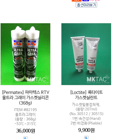
[Permatex] 파마텍스 RTV
[Loctite] 록타이트
울트라 그레이 가스켓실리콘
가스켓실란트
(368g)
가스켓밀봉접착제,
(용량:207ml)
ITEM:#82195
(No.30512 / 30515)
울트라그레이
1번:속건성(Hard)
(용량 : 368g)
2번:비경화(Pliable)
-53℃~315℃
9,900원
36,000원