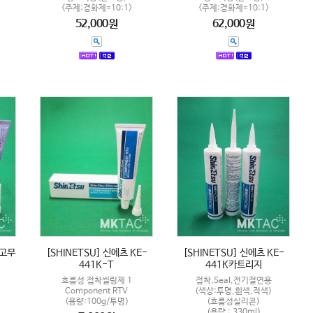
<주제:경화제=10:1>
<주제:경화제=10:1>
52,000원
62,000원
V고무
[SHINETSU] 신에츠 KE-
[SHINETSU] 신에츠 KE-
441K-T
441K카트리지
흐름성 접착씰링제 1
접착,Seal,전기절연용
Component RTV
(색상:투명,흰색,적색)
(용량:100g/투명)
(흐름성실리콘)
(용량 : 330ml)