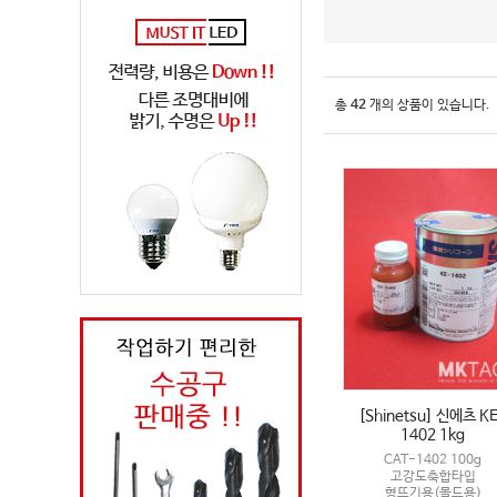
총
42
개의 상품이 있습니다.
[Shinetsu] 신에츠 K
1402 1kg
CAT-1402 100g
고강도축합타입
형뜨기용(몰드용)