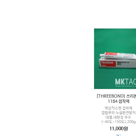
[THREEBOND] 쓰리
1184 접착제
액상가스켓 접착제
접합부의 누설완전방지
내열,내한성 우수
(-40도~150도),200g
11,000원