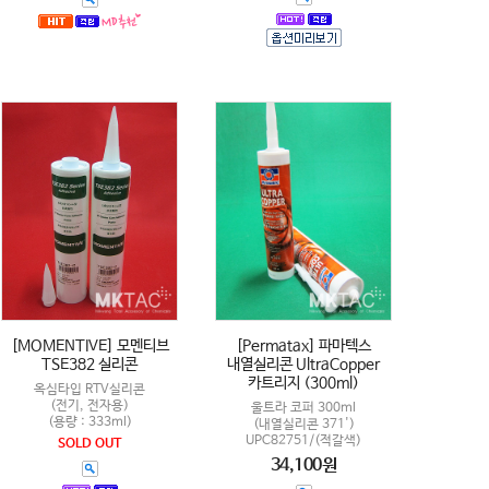
[MOMENTIVE] 모멘티브
[Permatax] 파마텍스
TSE382 실리콘
내열실리콘 UltraCopper
카트리지 (300ml)
옥심타입 RTV실리콘
(전기, 전자용)
울트라 코퍼 300ml
(용량 : 333ml)
(내열실리콘 371')
UPC82751/(적갈색)
SOLD OUT
34,100원