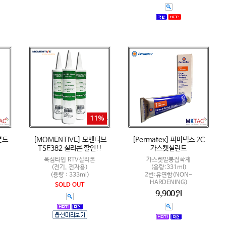
11%
본드
[MOMENTIVE] 모멘티브
[Permatex] 파마텍스 2C
TSE382 실리콘 할인!!
가스켓실란트
옥심타입 RTV실리콘
가스켓밀봉접착제
(전기, 전자용)
(용량:331ml)
(용량 : 333ml)
2번:유연함(NON-
HARDENING)
SOLD OUT
9,900원