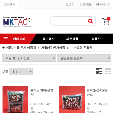
고객센터
로그인
회원가입
마이페이지
0
카테고리
특가행사
세트상품
상품관
◈ 여름, 겨울 인기 상품 !!
겨울(冬) 인기상품
손난로형 온열팩
정렬
붙이는 핫팩(온열
핫팩(온열팩)/손
팩)
난로
HOT PLUS 파스
HOT PLUS 일반
형
형
(95mm X 70mm)
(130mm X