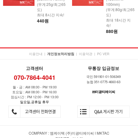
(무게:25g/최고65
100mm)
도)
(무게:80g/최고65
최대 8시간 지속!
도)
최대 18시간 지
440원
속!
880원
이용안내
|
|
이용약관
|
PC VER
개인정보처리방침
고객센터
무통장 입금정보
070-7864-4041
국민 591901-01-506349
농협 351-0775-4660-63
월 - 금 : AM 08:00 - PM 19:00
토요일 : AM 08:00 - PM 16:00
㈜미광티에이씨
점심시간 : PM 12:00 - PM 13:00
일요일,공휴일 휴무
COMPANY : 엠케이텍 (주)미광티에이씨 l MKTAC