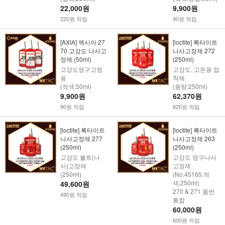
22,000원
9,900원
220원 적립
90원 적립
[AXIA] 엑시아 27
[loctite] 록타이트
70 고강도 나사고
나사고정제 272
정제 (50ml)
(250ml)
고강도영구고정
고강도, 고온용 접
용
착제
(적색,50ml)
(용량:250ml)
9,900원
62,370원
90원 적립
620원 적립
[loctite] 록타이트
[loctite] 록타이트
나사고정제 277
나사고정제 263
(250ml)
(250ml)
고강도 볼트(나
고강도 영구나사
사)고정제
고정제
(250ml)
(No.45165,적
색,250ml)
49,600원
270 & 271 품번
490원 적립
통합
60,000원
600원 적립