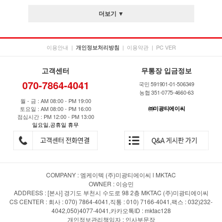
더보기 ▼
이용안내
|
|
이용약관
|
PC VER
개인정보처리방침
고객센터
무통장 입금정보
070-7864-4041
국민 591901-01-506349
농협 351-0775-4660-63
월 - 금 : AM 08:00 - PM 19:00
토요일 : AM 08:00 - PM 16:00
㈜미광티에이씨
점심시간 : PM 12:00 - PM 13:00
일요일,공휴일 휴무
COMPANY : 엠케이텍 (주)미광티에이씨 l MKTAC
OWNER : 이승민
ADDRESS : [본사] 경기도 부천시 수도로 98 2층 MKTAC (주)미광티에이씨
CS CENTER : 회사 : 070) 7864-4041,직통 : 010) 7166-4041,팩스 : 032)232-
4042,050)4077-4041,카카오톡ID : mktac128
개인정보관리책임자 : 인사부문장