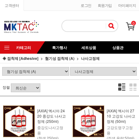
고객센터
로그인
회원가입
마이페이지
0
카테고리
특가행사
세트상품
상품관
◈ 접착제 [Adhesive]
혐기성 접착제 (A)
나사고정제
정렬
[AXIA] 엑시아 24
[AXIA] 엑시아 27
20 중강도 나사고
10 고강도 나사고
정제 (250ml)
정제 (50ml)
중강도나사고정
고강도영구고정
용
용
(청색,250ml)
(적색,용량:50ml)