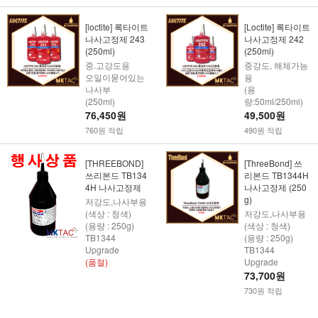
[loctite] 록타이트
[Loctite] 록타이트
나사고정제 243
나사고정제 242
(250ml)
(250ml)
중.고강도용
중강도, 해체가능
오일이묻어있는
용
나사부
(용
(250ml)
량:50ml/250ml)
76,450원
49,500원
760원 적립
490원 적립
[THREEBOND]
[ThreeBond] 쓰
쓰리본드 TB134
리본드 TB1344H
4H 나사고정제
나사고정제 (250
g)
저강도,나사부용
(색상 : 청색)
저강도,나사부용
(용량 : 250g)
(색상 : 청색)
TB1344
(용량 : 250g)
Upgrade
TB1344
(품절)
Upgrade
73,700원
730원 적립