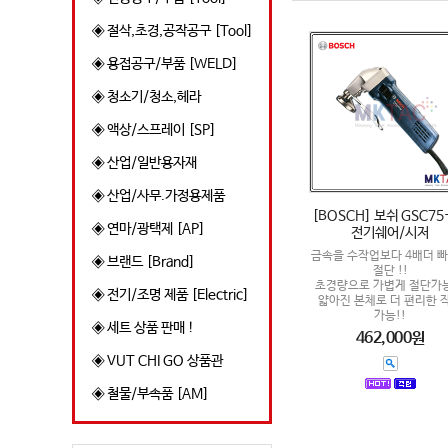
◈ 절삭,초경,공작공구 [Tool]
◈ 용접공구/부품 [WELD]
◈ 청소기/청소,헤라
◈ 액상/스프레이 [SP]
◈ 산업/일반용자재
◈ 산업/사무.가정용제품
[BOSCH] 보쉬 GSC75
◈ 연마/광택제 [AP]
전기쉐어/시저
금속을 수작업보다 4배더 
◈ 브랜드 [Brand]
절단 !!
초경량으로 가볍게 절단가능 
◈ 전기/조명 제품 [Electric]
얇아진 본체로 더 편리한 
가능!!
◈ 세트 상품 판매 !
462,000원
◈ VUT CHI GO 상품관
◈ 철물/부속품 [AM]