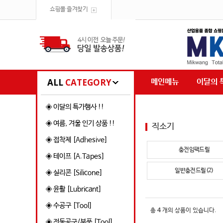
쇼핑몰 즐겨찾기
ALL
CATEGORY
메인메뉴
이달의 
◈ 이달의 특가행사 !!
◈ 여름, 겨울 인기 상품 !!
직소기
◈ 접착제 [Adhesive]
충전임팩드릴
◈ 테이프 [A.Tapes]
일반충전드릴(2)
◈ 실리콘 [Silicone]
◈ 윤활 [Lubricant]
◈ 수공구 [Tool]
총
4
개의 상품이 있습니다.
◈ 전동공구/부품 [Tool]