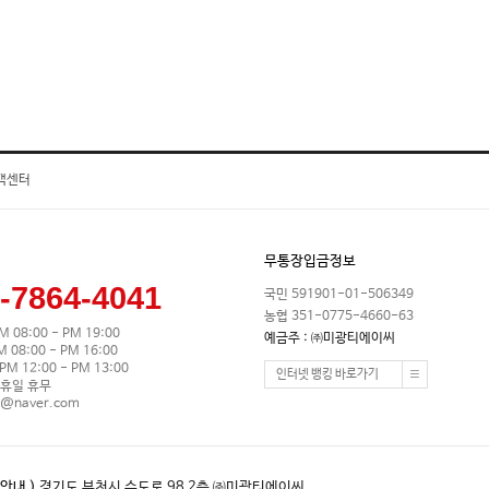
객센터
무통장입금정보
-7864-4041
국민 591901-01-506349
농협 351-0775-4660-63
M 08:00 - PM 19:00
예금주 : ㈜미광티에이씨
08:00 - PM 16:00
M 12:00 - PM 13:00
인터넷 뱅킹 바로가기
휴일 휴무
0@naver.com
안내 )
경기도 부천시 수도로 98 2층 ㈜미광티에이씨