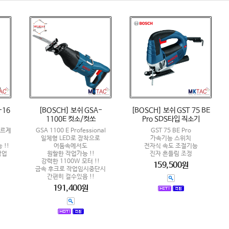
-16
[BOSCH] 보쉬 GSA-
[BOSCH] 보쉬 GST 75 BE
1100E 컷소/컷쏘
Pro SDS타입 직소기
빠르게
GSA 1100 E Professional
GST 75 BE Pro
일체형 LED로 장착으로
가속기능 스위치
!!
어둠속에서도
전자식 속도 조절기능
작업
원할한 작업가능 !!
진자 흔들림 조정
강력한 1100W 모터 !!
159,500원
금속 후크로 작업임시중단시
간편히 걸수있음 !!
191,400원