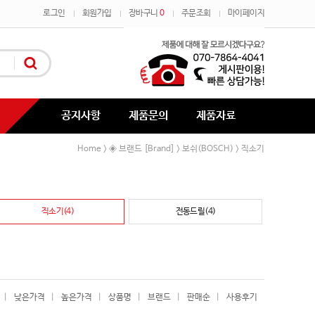
로그인
회원가입
장바구니
0
주문조회
마이페이지
공지사항
제품문의
제품자료
Home
◈ 브랜드 [Brand]
보쉬(BOSCH)
직소기
>
>
>
직소기(4)
전동드릴(4)
|
낮은가격
|
높은가격
|
상품명
|
브랜드
|
판매순
|
사용후기