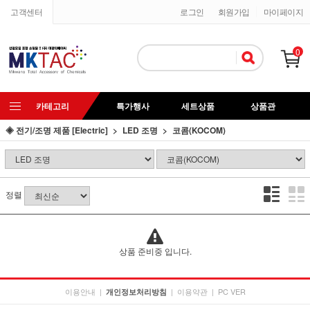
고객센터
로그인
회원가입
마이페이지
0
카테고리
특가행사
세트상품
상품관
◈ 전기/조명 제품 [Electric]
LED 조명
코콤(KOCOM)
정렬
상품 준비중 입니다.
이용안내
|
|
이용약관
|
PC VER
개인정보처리방침