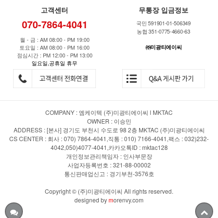
고객센터
무통장 입금정보
070-7864-4041
국민 591901-01-506349
농협 351-0775-4660-63
월 - 금 : AM 08:00 - PM 19:00
토요일 : AM 08:00 - PM 16:00
㈜미광티에이씨
점심시간 : PM 12:00 - PM 13:00
일요일,공휴일 휴무
COMPANY : 엠케이텍 (주)미광티에이씨 l MKTAC
OWNER : 이승민
ADDRESS : [본사] 경기도 부천시 수도로 98 2층 MKTAC (주)미광티에이씨
CS CENTER : 회사 : 070) 7864-4041,직통 : 010) 7166-4041,팩스 : 032)232-
4042,050)4077-4041,카카오톡ID : mktac128
개인정보관리책임자 : 인사부문장
사업자등록번호 : 321-88-00002
통신판매업신고 : 경기부천-3576호
Copyright © (주)미광티에이씨 All rights reserved.
designed by
m
orenvy.com