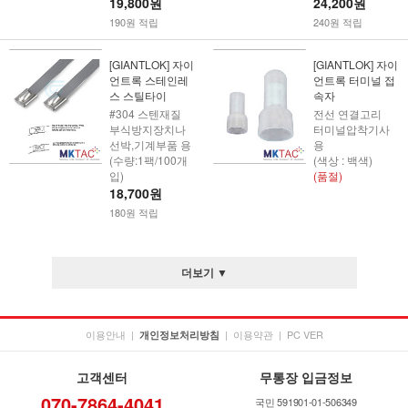
19,800원
24,200원
190원 적립
240원 적립
[GIANTLOK] 자이
[GIANTLOK] 자이
언트록 스테인레
언트록 터미널 접
스 스틸타이
속자
#304 스텐재질
전선 연결고리
부식방지장치나
터미널압착기사
선박,기계부품 용
용
(수량:1팩/100개
(색상 : 백색)
입)
(품절)
18,700원
180원 적립
더보기 ▼
이용안내
|
|
이용약관
|
PC VER
개인정보처리방침
고객센터
무통장 입금정보
070-7864-4041
국민 591901-01-506349