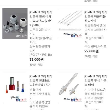
200원 적립
[GIANTLOK] 자이
[GIANTLOK] 자이
언트록 진회색 케
언트록 마운터블
이블그랜드 (cabl
헤드타이
e gland)
헤드원형에 홈에
고무링 2중 방수
나사로 고정해 사
처리
용
화재예방(칼라:진
(수량:1팩/1000
회색)
개)
결속된전선탈거
색상:블랙,화이트
방지
22,000원
(PG-07 ~ PG-48)
220원 적립
33,000원
330원 적립
[GIANTLOK] 자이
[GIANTLOK] 자이
언트록 핀홀&코
언트록 푸쉬 마운
드&터미널 단자
트 타이
펜홀단자
기판이나 보드용
전선단자연결용
홈에 마운트를
이
끼우고 결속함
터미널블록삽입
(수량:1팩/1000
규격의 다양화
개)