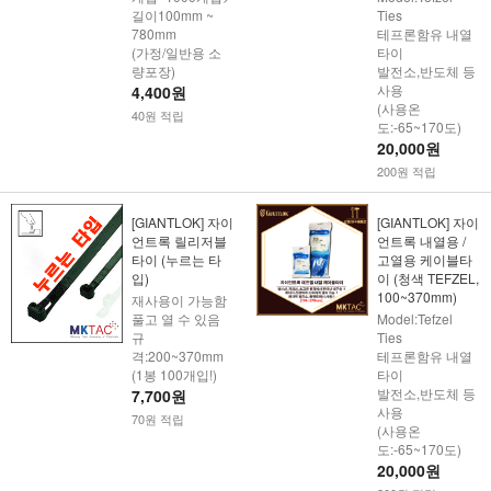
길이100mm ~
Ties
780mm
테프론함유 내열
(가정/일반용 소
타이
량포장)
발전소,반도체 등
사용
4,400원
(사용온
40원 적립
도:-65~170도)
20,000원
200원 적립
[GIANTLOK] 자이
[GIANTLOK] 자이
언트록 릴리저블
언트록 내열용 /
타이 (누르는 타
고열용 케이블타
입)
이 (청색 TEFZEL,
100~370mm)
재사용이 가능함
풀고 열 수 있음
Model:Tefzel
규
Ties
격:200~370mm
테프론함유 내열
(1봉 100개입!)
타이
발전소,반도체 등
7,700원
사용
70원 적립
(사용온
도:-65~170도)
20,000원