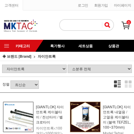
고객센터
로그인
회원가입
마이페이지
0
카테고리
특가행사
세트상품
상품관
◈ 브랜드 [Brand]
자이안트록
정렬
[GIANTLOK] 자이
[GIANTLOK] 자이
언트록 케이블타
언트록 내열용 /
이 / 전선타이 / 벨
고열용 케이블타
크로타이
이 (블랙 TEFZEL,
100~370mm)
자이언트록<100
개입~1000개입>
Model:Tefzel