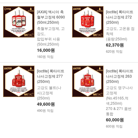
[AXIA] 엑시아 축
[loctite] 록타이트
혈부고정제 6090
나사고정제 272
(50ml,250ml)
(250ml)
축혈부고정제, 고
고강도, 고온용 접
강도,
착제
압입부위 사용
(용량:250ml)
(50ml,250ml)
62,370원
16,000원
620원 적립
160원 적립
[loctite] 록타이트
[loctite] 록타이트
나사고정제 277
나사고정제 263
(250ml)
(250ml)
고강도 볼트(나
고강도 영구나사
사)고정제
고정제
(250ml)
(No.45165,적
색,250ml)
49,600원
270 & 271 품번
490원 적립
통합
60,000원
600원 적립