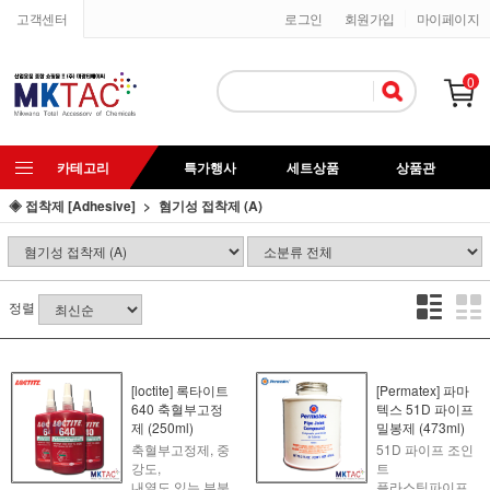
고객센터
로그인
회원가입
마이페이지
0
카테고리
특가행사
세트상품
상품관
◈ 접착제 [Adhesive]
혐기성 접착제 (A)
정렬
[loctite] 록타이트
[Permatex] 파마
640 축혈부고정
텍스 51D 파이프
제 (250ml)
밀봉제 (473ml)
축혈부고정제, 중
51D 파이프 조인
강도,
트
내열도 있는 부분
플라스틱파이프