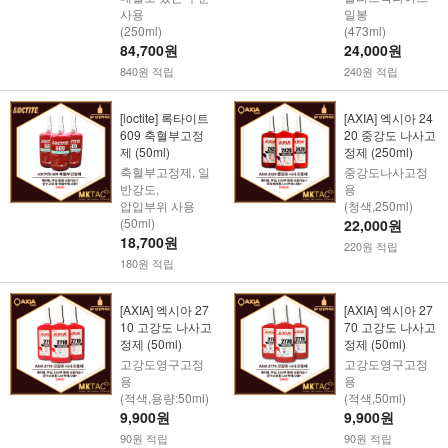
사용
밀봉
(250ml)
(473ml)
84,700원
24,000원
840원 적립
240원 적립
[loctite] 록타이트
[AXIA] 엑시아 24
609 축혈부고정
20 중강도 나사고
제 (50ml)
정제 (250ml)
축혈부고정제, 일
중강도나사고정
반강도,
용
압입부위 사용
(청색,250ml)
(50ml)
22,000원
18,700원
220원 적립
180원 적립
[AXIA] 엑시아 27
[AXIA] 엑시아 27
10 고강도 나사고
70 고강도 나사고
정제 (50ml)
정제 (50ml)
고강도영구고정
고강도영구고정
용
용
(적색,용량:50ml)
(적색,50ml)
9,900원
9,900원
90원 적립
90원 적립