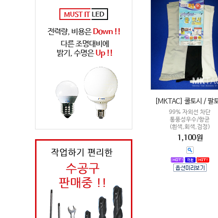
[MKTAC] 쿨토시 / 팔
99% 자외선 차단
통풍성우수/항균
(흰색,회색,검정)
1,100원