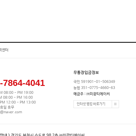
객센터
무통장입금정보
-7864-4041
국민 591901-01-506349
농협 351-0775-4660-63
M 08:00 - PM 19:00
예금주 : ㈜미광티에이씨
08:00 - PM 16:00
M 12:00 - PM 13:00
인터넷 뱅킹 바로가기
휴일 휴무
0@naver.com
안내 )
경기도 부천시 수도로 98 2층 ㈜미광티에이씨