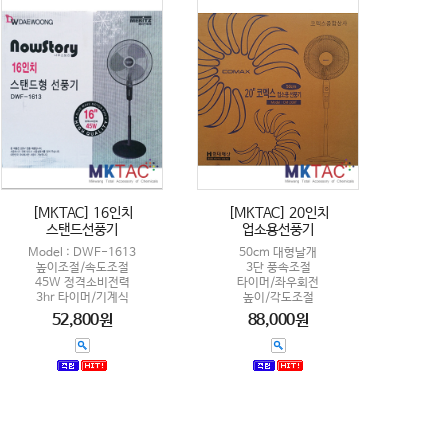
[MKTAC] 16인치
[MKTAC] 20인치
스탠드선풍기
업소용선풍기
Model : DWF-1613
50cm 대형날개
높이조절/속도조절
3단 풍속조절
45W 정격소비전력
타이머/좌우회전
3hr 타이머/기계식
높이/각도조절
52,800원
88,000원