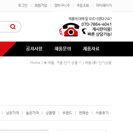
로그인
회원가입
장바구니
0
주문조회
마이페이지
공지사항
제품문의
제품자료
Home
◈ 여름, 겨울 인기 상품 !!
여름(夏) 인기상품
>
>
|
낮은가격
|
높은가격
|
상품명
|
브랜드
|
판매순
|
사용후기