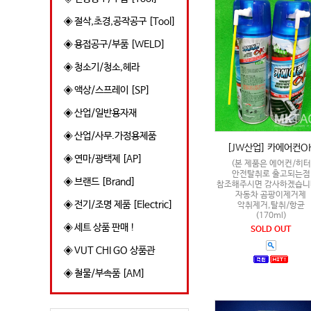
◈ 절삭,초경,공작공구 [Tool]
◈ 용접공구/부품 [WELD]
◈ 청소기/청소,헤라
◈ 액상/스프레이 [SP]
◈ 산업/일반용자재
◈ 산업/사무.가정용제품
[JW산업] 카에어컨O
◈ 연마/광택제 [AP]
(본 제품은 에어컨/히터
안전탈취로 출고되는점
◈ 브랜드 [Brand]
참조해주시면 감사하겠습니
자동차 곰팡이제거제
◈ 전기/조명 제품 [Electric]
악취제거,탈취/항균
(170ml)
◈ 세트 상품 판매 !
SOLD OUT
◈ VUT CHI GO 상품관
◈ 철물/부속품 [AM]