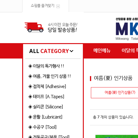
쇼핑몰 즐겨찾기
ALL
CATEGORY
메인메뉴
이달의 
◈ 이달의 특가행사 !!
◈ 여름, 겨울 인기 상품 !!
여름(夏) 인기상품
◈ 접착제 [Adhesive]
여름(夏) 인기상품(7)
◈ 테이프 [A.Tapes]
◈ 실리콘 [Silicone]
◈ 윤활 [Lubricant]
총
7
개의 상품이 있습니다.
◈ 수공구 [Tool]
◈ 전동공구/부품 [Tool]