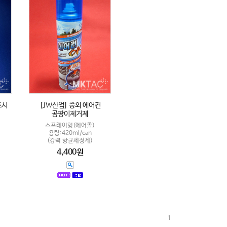
토시
[JW산업] 중외 에어컨
곰팡이제거제
스프레이형(에어졸)
용량:420ml/can
(강력 항균세정제)
4,400원
1