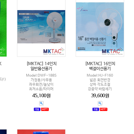
K
[MKTAC] 14인치
[MKTAC] 16인치
일반용선풍기
벽걸이선풍기
Model:DWF-188S
Model:HJ-F160
다!)
가정용/사무용
넓은 회전반경
좌우회전/높낮이
상하 각도조절
최저소음/타이머
강중약 바람세기
45,100원
39,600원