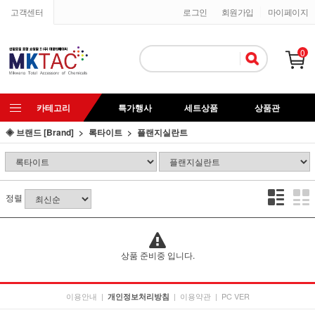
고객센터
로그인
회원가입
마이페이지
0
카테고리
특가행사
세트상품
상품관
◈ 브랜드 [Brand]
록타이트
플랜지실란트
정렬
상품 준비중 입니다.
이용안내
|
|
이용약관
|
PC VER
개인정보처리방침