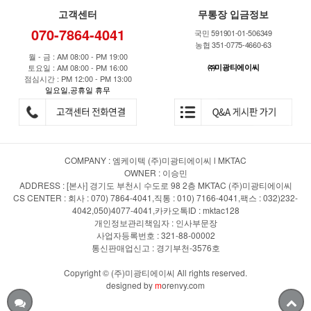
고객센터
무통장 입금정보
070-7864-4041
국민 591901-01-506349
농협 351-0775-4660-63
월 - 금 : AM 08:00 - PM 19:00
토요일 : AM 08:00 - PM 16:00
㈜미광티에이씨
점심시간 : PM 12:00 - PM 13:00
일요일,공휴일 휴무
COMPANY : 엠케이텍 (주)미광티에이씨 l MKTAC
OWNER : 이승민
ADDRESS : [본사] 경기도 부천시 수도로 98 2층 MKTAC (주)미광티에이씨
CS CENTER : 회사 : 070) 7864-4041,직통 : 010) 7166-4041,팩스 : 032)232-
4042,050)4077-4041,카카오톡ID : mktac128
개인정보관리책임자 : 인사부문장
사업자등록번호 : 321-88-00002
통신판매업신고 : 경기부천-3576호
Copyright © (주)미광티에이씨 All rights reserved.
designed by
m
orenvy.com