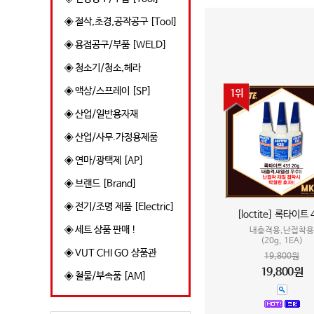
◈ 절삭,초경,공작공구 [Tool]
◈ 용접공구/부품 [WELD]
◈ 청소기/청소,헤라
◈ 액상/스프레이 [SP]
1위
◈ 산업/일반용자재
◈ 산업/사무.가정용제품
◈ 연마/광택제 [AP]
◈ 브랜드 [Brand]
◈ 전기/조명 제품 [Electric]
[loctite] 록타이트 
◈ 세트 상품 판매 !
내충격용,난접착용
(20g, 1EA)
◈ VUT CHI GO 상품관
19,800원
19,800원
◈ 철물/부속품 [AM]