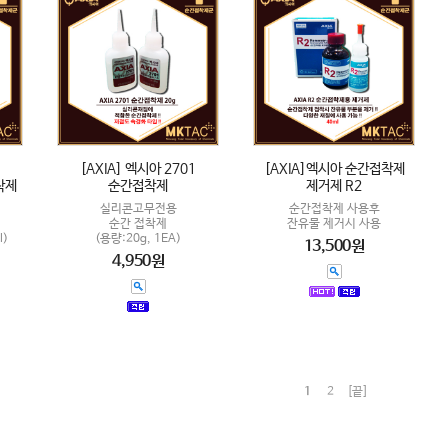
[AXIA] 엑시아 2701
[AXIA]엑시아 순간접착제
착제
순간접착제
제거제 R2
실리콘고무전용
순간접착제 사용후
순간 접착제
잔유물 제거시 사용
l)
(용량:20g, 1EA)
13,500원
4,950원
1
2
[끝]