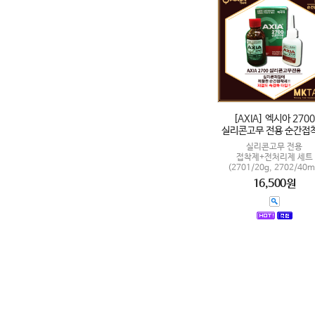
[AXIA] 엑시아 2700
실리콘고무 전용 순간접
실리콘고무 전용
접착제+전처리제 세트
(2701/20g, 2702/40m
16,500원