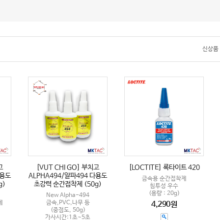
신상품
고
[VUT CHI GO] 부치고
[LOCTITE] 록타이트 420
다용도
ALPHA494/알파494 다용도
금속용 순간접착제
g)
초강력 순간접착제 (50g)
침투성 우수
(용량 : 20g)
New Alpha-494
제
금속,PVC,나무 등
4,290원
(중점도, 50g)
가사시간:1초~5초