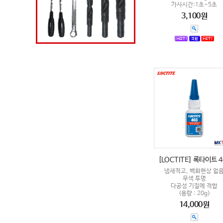
가사시간:1초~5초
3,100원
[LOCTITE] 록타이트 4
냄새적고, 백화현상 없
무색 투명
다공성 기질에 적합
(용량 : 20g)
14,000원