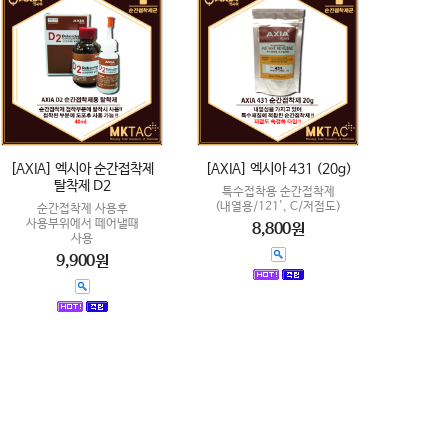
[AXIA] 엑시아 순간접착제
[AXIA] 엑시아 431 (20g)
탈착제 D2
특수접착용 순간접착제
(내열용/121', C/저점도)
순간접착제 사용후
사용부위에서 떼어낼때
8,800원
사용
9,900원