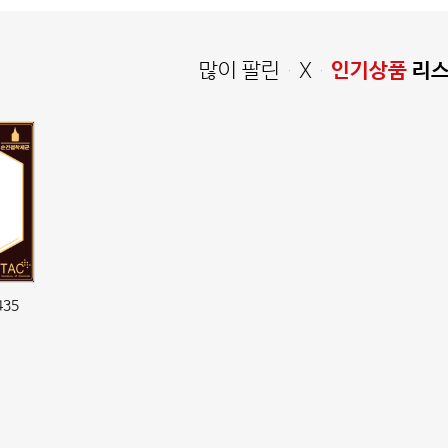
많이 팔린 X
인기상품
리
435