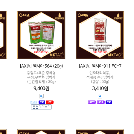
[AXIA] 엑시아 564 (20g)
[AXIA] 엑시아 911 EC-7
중점도/표준 경화형
인조대리석용,
무취,무백화 접착제
석재용 순간접착제
(순간접착제 / 20g)
(용량 : 50g)
9,400원
3,410원