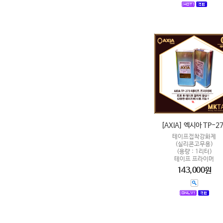
[AXIA] 엑시아 TP-2
테이프접착강화제
(실리콘고무용)
(용량 : 1리터)
테이프 프라이머
143,000원