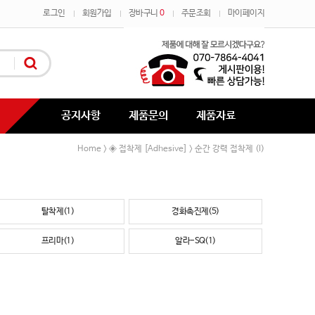
로그인
회원가입
장바구니
0
주문조회
마이페이지
공지사항
제품문의
제품자료
Home
◈ 접착제 [Adhesive]
순간 강력 접착제 (I)
>
>
탈착제(1)
경화촉진제(5)
프리마(1)
알라-SQ(1)