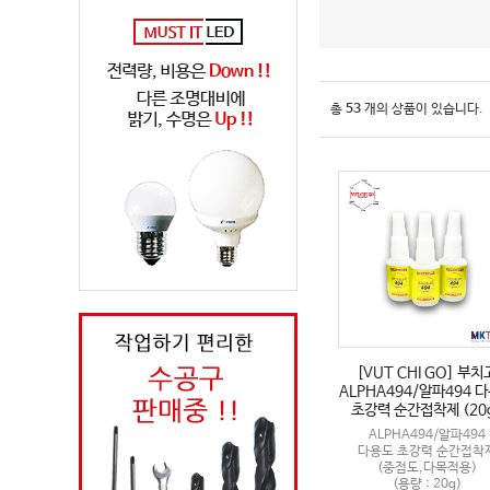
총
53
개의 상품이 있습니다.
[VUT CHI GO] 부치
ALPHA494/알파494 
초강력 순간접착제 (20
ALPHA494/알파494
다용도 초강력 순간접착
(중점도,다목적용)
(용량 : 20g)