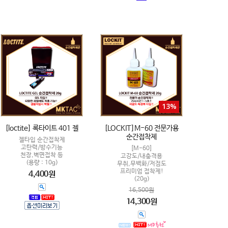
13%
[loctite] 록타이트 401 젤
[LOCKIT]M-60 전문가용
순간접착제
젤타입 순간접착제
고탄력/방수기능
[M-60]
천장,벽면접착 등
고강도/내충격용
(용량 : 10g)
무취,무백화/저점도
프리미엄 접착제!
4,400원
(20g)
16,500원
14,300원