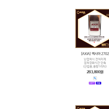
[AXIA] 엑시아 2702
난접착시 전처리제
접착경화시간 단축
(산업용,용량1리터)
283,800원