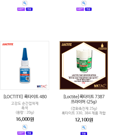
[LOCTITE] 록타이트 480
[Loctite]록타이트 7387
프라이머 (25g)
고강도 순간접착제
흑색
(경화촉진제 25g)
(용량 : 20g)
록타이트 330, 384 제품 적합
16,000원
12,100원