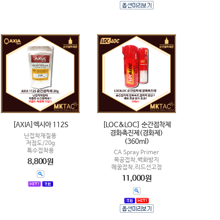
[AXIA]엑시아 112S
[LOC&LOC] 순간접착제
경화촉진제(경화제)
난접착재질용
(360ml)
저점도/20g
특수접착용
CA Spray Primer
목공접착,백화방지
8,800원
메꿈접착,리드선고정
11,000원