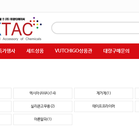
특가행사
세트상품
VUTCHIGO상품관
대량구매문의
엑시아(AXIA)(14)
제거제(1)
실리콘고무용(2)
테이프프라이머
아론알파(1)