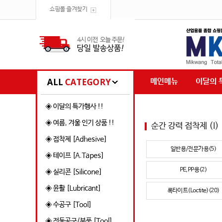
쇼핑몰 즐겨찾기
ALL
CATEGORY
메인메뉴
이달의 
◈ 이달의 특가행사 !!
◈ 여름, 겨울 인기 상품 !!
순간 강력 접착제 (I)
◈ 접착제 [Adhesive]
일반용/전문가용(5)
◈ 테이프 [A.Tapes]
PE,PP용(2)
◈ 실리콘 [Silicone]
◈ 윤활 [Lubricant]
록타이트(Loctite)(20)
◈ 수공구 [Tool]
◈ 전동공구/부품 [Tool]