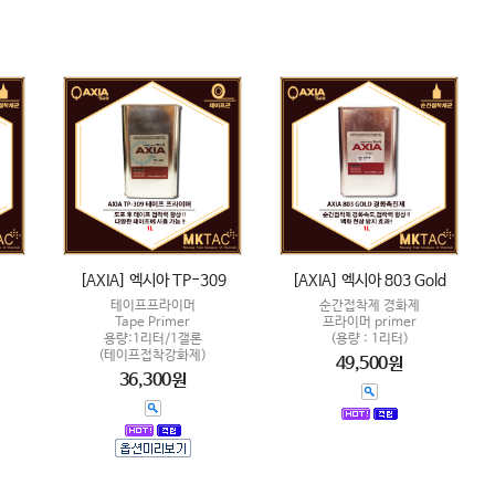
[AXIA] 엑시아 TP-309
[AXIA] 엑시아 803 Gold
테이프프라이머
순간접착제 경화제
Tape Primer
프라이머 primer
용량:1리터/1갤론
(용량 : 1리터)
(테이프접착강화제)
49,500원
36,300원