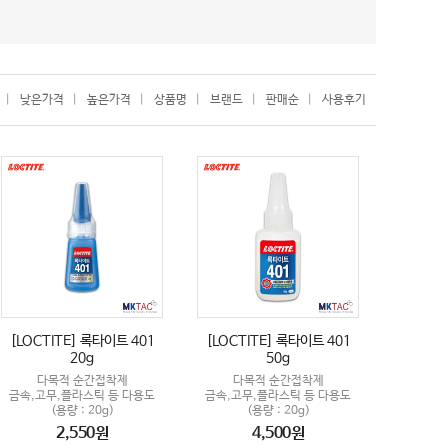
|
낮은가격
|
높은가격
|
상품명
|
브랜드
|
판매순
|
사용후기
[LOCTITE] 록타이트 401
[LOCTITE] 록타이트 401
20g
50g
다목적 순간접착제
다목적 순간접착제
금속,고무,플라스틱 등 다용도
금속,고무,플라스틱 등 다용도
(용량 : 20g)
(용량 : 20g)
2,550원
4,500원