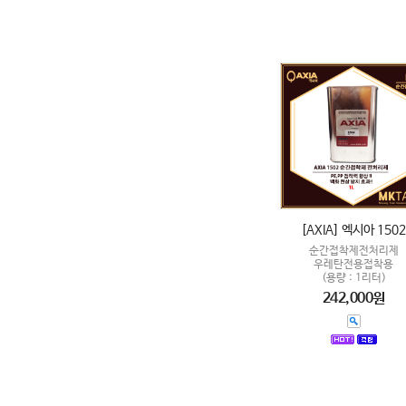
[AXIA] 엑시아 1502
순간접착제전처리제
우레탄전용접착용
(용량 : 1리터)
242,000원