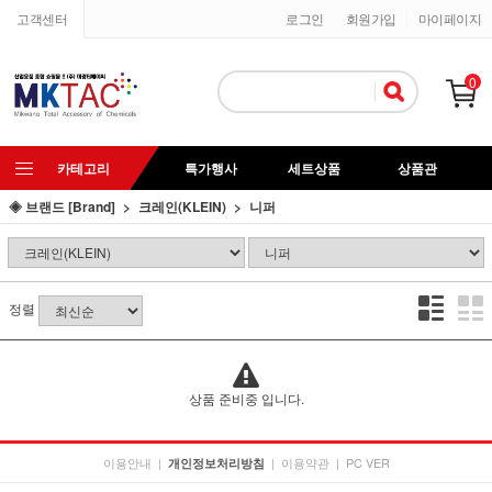
고객센터
로그인
회원가입
마이페이지
0
카테고리
특가행사
세트상품
상품관
◈ 브랜드 [Brand]
크레인(KLEIN)
니퍼
정렬
상품 준비중 입니다.
이용안내
|
|
이용약관
|
PC VER
개인정보처리방침