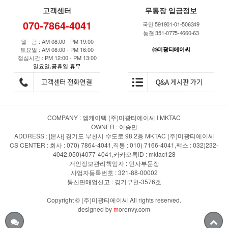
고객센터
무통장 입금정보
070-7864-4041
국민 591901-01-506349
농협 351-0775-4660-63
월 - 금 : AM 08:00 - PM 19:00
토요일 : AM 08:00 - PM 16:00
㈜미광티에이씨
점심시간 : PM 12:00 - PM 13:00
일요일,공휴일 휴무
COMPANY : 엠케이텍 (주)미광티에이씨 l MKTAC
OWNER : 이승민
ADDRESS : [본사] 경기도 부천시 수도로 98 2층 MKTAC (주)미광티에이씨
CS CENTER : 회사 : 070) 7864-4041,직통 : 010) 7166-4041,팩스 : 032)232-
4042,050)4077-4041,카카오톡ID : mktac128
개인정보관리책임자 : 인사부문장
사업자등록번호 : 321-88-00002
통신판매업신고 : 경기부천-3576호
Copyright © (주)미광티에이씨 All rights reserved.
designed by
m
orenvy.com