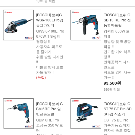
1,910원 적립
[BOSCH] 보쉬G
[BOSCH] 보쉬 G
WS6-100EPro앵
SB 13 RE Pro 전
글그라인더
동함마드릴
GWS 6-100E Pro
강력한 650W 모
670W, 1.9kg의
터 !!
경량성 !!
정방향 및 역방향
사용자의 피로도
작동 !!
를 줄이기
견고한 기어 하우
위한 슬림 디자인
징 !!
!!
인체공학적 디자
비틀림 방지 보호
인으로
가드 탑재 !!
피로도 없이 사용
(품절)
가능 !!
93,500원
930원 적립
[BOSCH] 보쉬 G
[BOSCH] 보쉬 G
BM 6RE Pro 일
ST 75 BE Pro SD
반전동드릴
S타입 직소기
GBM 6RE Pro
GST 75 BE Pro
고성능 350 W 모
가속기능 스위치
터
전자식 속도 조절