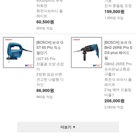
4000rpm의 무부
기능
하회전
진자 흔들림 조정
회전식브러시 플
159,500원
레이트
1,590원 적립
60,500원
600원 적립
[BOSCH] 보쉬 G
[BOSCH] 보쉬 G
ST 65 Pro 직소
BH2-26RE Pro S
절단기
DS-plus 해머드
릴
GST 65 Pro
잔물결 모양 손잡
GBH2-26RE Pro
이
손쉬운날교환공
2방향 잠금 버튼
구홀더
견고한 나팔형 디
회전식 브러시 플
자인
레이트
2 kg 해머 드릴링
86,900원
비율↑
860원 적립
206,000원
2,060원 적립
더보기 ▼