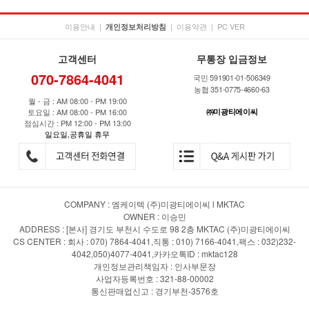
이용안내
|
|
이용약관
|
PC VER
개인정보처리방침
고객센터
무통장 입금정보
070-7864-4041
국민 591901-01-506349
농협 351-0775-4660-63
월 - 금 : AM 08:00 - PM 19:00
토요일 : AM 08:00 - PM 16:00
㈜미광티에이씨
점심시간 : PM 12:00 - PM 13:00
일요일,공휴일 휴무
COMPANY : 엠케이텍 (주)미광티에이씨 l MKTAC
OWNER : 이승민
ADDRESS : [본사] 경기도 부천시 수도로 98 2층 MKTAC (주)미광티에이씨
CS CENTER : 회사 : 070) 7864-4041,직통 : 010) 7166-4041,팩스 : 032)232-
4042,050)4077-4041,카카오톡ID : mktac128
개인정보관리책임자 : 인사부문장
사업자등록번호 : 321-88-00002
통신판매업신고 : 경기부천-3576호