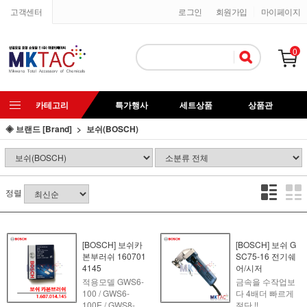
고객센터
로그인
회원가입
마이페이지
0
카테고리
특가행사
세트상품
상품관
◈ 브랜드 [Brand]
보쉬(BOSCH)
정렬
[BOSCH] 보쉬카
[BOSCH] 보쉬 G
본부러쉬 160701
SC75-16 전기쉐
4145
어/시저
적용모델 GWS6-
금속을 수작업보
100 / GWS6-
다 4배더 빠르게
100E / GWS8-
절단 !!