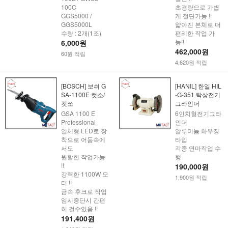
100C
초경량으로 가볍
GGS5000 /
게 절단가능 !!
GGS5000L
얇아진 본체로 더
수량 : 2개(1조)
편리한 작업 가
능!!
6,000원
462,000원
60원 적립
4,620원 적립
[BOSCH] 보쉬 G
[HANIL] 한일 HIL
SA-1100E 컷소/
-G-351 탁상전기
컷쏘
그라인더
GSA 1100 E
6인치형전기그라
Professional
인더
일체형 LED로 장
알루미늄 하우징
착으로 어둠속에
타입
서도
각종 연마작업 수
원할한 작업가능
행
!!
190,000원
강력한 1100W 모
1,900원 적립
터 !!
금속 후크로 작업
임시중단시 간편
히 걸수있음 !!
191,400원