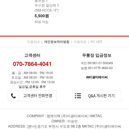
품보증 !!
우수한 절단력 !!
(SM-HCC6 / 6")
5,500원
50원 적립
이용안내
|
|
이용약관
|
PC VER
개인정보처리방침
고객센터
무통장 입금정보
070-7864-4041
국민 591901-01-506349
농협 351-0775-4660-63
월 - 금 : AM 08:00 - PM 19:00
토요일 : AM 08:00 - PM 16:00
㈜미광티에이씨
점심시간 : PM 12:00 - PM 13:00
일요일,공휴일 휴무
COMPANY : 엠케이텍 (주)미광티에이씨 l MKTAC
OWNER : 이승민
ADDRESS : [본사] 경기도 부천시 수도로 98 2층 MKTAC (주)미광티에이씨