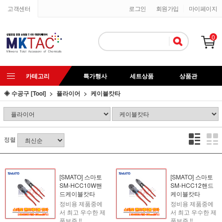
고객센터
로그인
회원가입
마이페이지
0
카테고리
특가행사
세트상품
상품관
◈ 수공구 [Tool]
플라이어
케이블캇타
정렬
[SMATO] 스마토
[SMATO] 스마토
SM-HCC10W핸
SM-HCC12핸드
드케이블캇타
케이블캇타
정비용 제품중에
정비용 제품중에
서 최고 우수한 제
서 최고 우수한 제
품보증 !!
품보증 !!