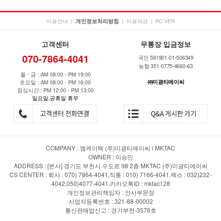
이용안내
|
|
이용약관
|
PC VER
개인정보처리방침
고객센터
무통장 입금정보
070-7864-4041
국민 591901-01-506349
농협 351-0775-4660-63
월 - 금 : AM 08:00 - PM 19:00
토요일 : AM 08:00 - PM 16:00
㈜미광티에이씨
점심시간 : PM 12:00 - PM 13:00
일요일,공휴일 휴무
COMPANY : 엠케이텍 (주)미광티에이씨 l MKTAC
OWNER : 이승민
ADDRESS : [본사] 경기도 부천시 수도로 98 2층 MKTAC (주)미광티에이씨
CS CENTER : 회사 : 070) 7864-4041,직통 : 010) 7166-4041,팩스 : 032)232-
4042,050)4077-4041,카카오톡ID : mktac128
개인정보관리책임자 : 인사부문장
사업자등록번호 : 321-88-00002
통신판매업신고 : 경기부천-3576호