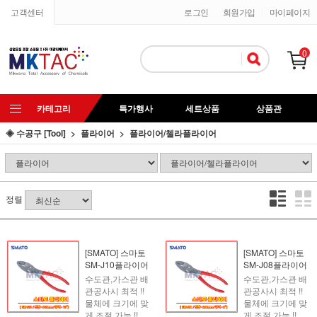
고객센터
로그인
회원가입
마이페이지
0
카테고리
특가행사
세트상품
상품관
◈ 수공구 [Tool]
플라이어
플라이어/첼라플라이어
정렬
[SMATO] 스마토
[SMATO] 스마토
SM-J10플라이어
SM-J08플라이어
수도관,가스관 배
수도관,가스관 배
관공사시 최적 !!
관공사시 최적 !!
물체에 크기에 맞
물체에 크기에 맞
게 조절 가능 !!
게 조절 가능 !!