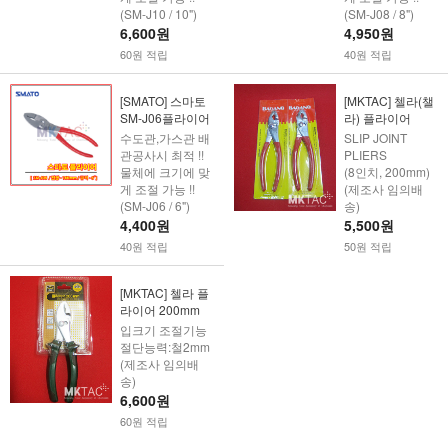
(SM-J10 / 10")
(SM-J08 / 8")
6,600원
4,950원
60원 적립
40원 적립
[SMATO] 스마토
[MKTAC] 첼라(챌
SM-J06플라이어
라) 플라이어
수도관,가스관 배
SLIP JOINT
관공사시 최적 !!
PLIERS
물체에 크기에 맞
(8인치, 200mm)
게 조절 가능 !!
(제조사 임의배
(SM-J06 / 6")
송)
4,400원
5,500원
40원 적립
50원 적립
[MKTAC] 첼라 플
라이어 200mm
입크기 조절기능
절단능력:철2mm
(제조사 임의배
송)
6,600원
60원 적립