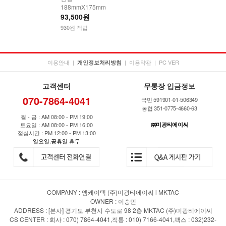
188mmX175mm
93,500원
930원 적립
이용안내
|
|
이용약관
|
PC VER
개인정보처리방침
고객센터
무통장 입금정보
070-7864-4041
국민 591901-01-506349
농협 351-0775-4660-63
월 - 금 : AM 08:00 - PM 19:00
토요일 : AM 08:00 - PM 16:00
㈜미광티에이씨
점심시간 : PM 12:00 - PM 13:00
일요일,공휴일 휴무
COMPANY : 엠케이텍 (주)미광티에이씨 l MKTAC
OWNER : 이승민
ADDRESS : [본사] 경기도 부천시 수도로 98 2층 MKTAC (주)미광티에이씨
CS CENTER : 회사 : 070) 7864-4041,직통 : 010) 7166-4041,팩스 : 032)232-