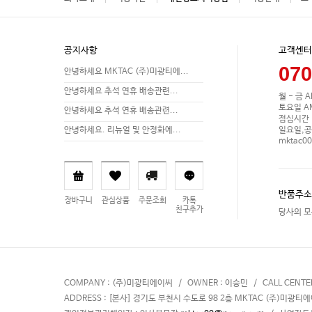
공지사항
고객센터
070
안녕하세요 MKTAC (주)미광티에...
안녕하세요 추석 연휴 배송관련...
월 - 금 A
토요일 AM 
안녕하세요 추석 연휴 배송관련...
점심시간 P
일요일,공
안녕하세요. 리뉴얼 및 안정화에...
mktac0
반품주소
장바구니
관심상품
주문조회
카톡
친구추가
당사의 모
COMPANY : (주)미광티에이씨 / OWNER : 이승민 / CALL CENTER : 회사
ADDRESS : [본사] 경기도 부천시 수도로 98 2층 MKTAC (주)미광티