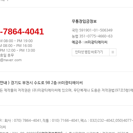
무통장입금정보
-7864-4041
국민 591901-01-506349
농협 351-0775-4660-63
M 08:00 - PM 19:00
예금주 : ㈜미광티에이씨
08:00 - PM 16:00
M 12:00 - PM 13:00
인터넷 뱅킹 바로가기
휴일 휴무
0@naver.com
안내 )
경기도 부천시 수도로 98 2층 ㈜미광티에이씨
든 제작물의 저작권은 (주)미광티에이씨에 있으며, 무단복제나 도용은 저작권법(97조5항)에
 : 070) 7864-4041,직통 : 010) 7166-4041,팩스 : 032)232-4042,050)4077-
에이씨