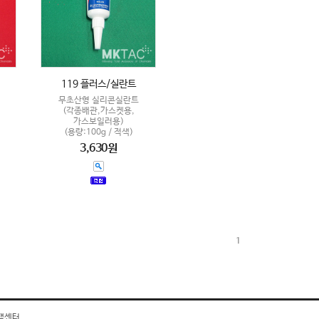
119 플러스/실란트
무초산형 실리콘실란트
(각종배관,가스켓용,
가스보일러용)
(용량:100g / 적색)
3,630원
1
객센터