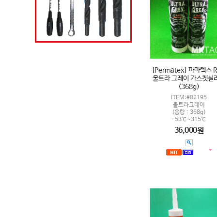
[Permatex] 파마텍스 
울트라 그레이 가스켓실
(368g)
ITEM:#82195
울트라그레이
(용량 : 368g)
-53℃~315℃
36,000원