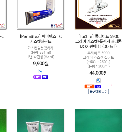
2C
[Permatex] 파마텍스 1C
[Loctite] 록타이트 5900
가스켓실란트
그레이 가스켓/플랜지 실리콘
BOX 판매 !! (300ml)
가스켓밀봉접착제
(용량:331ml)
록타이트 5900
1번:속건성(Hard)
그레이 가스켓 실란트
(-60℃~260℃)
9,900원
(용량 : 300ml)
44,000원