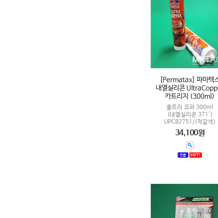
[Permatax] 파마텍
내열실리콘 UltraCopp
카트리지 (300ml)
울트라 코퍼 300ml
(내열실리콘 371')
UPC82751/(적갈색)
34,100원