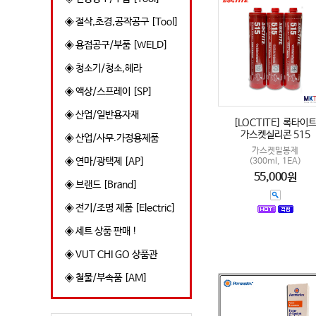
◈ 절삭,초경,공작공구 [Tool]
◈ 용접공구/부품 [WELD]
◈ 청소기/청소,헤라
◈ 액상/스프레이 [SP]
◈ 산업/일반용자재
[LOCTITE] 록타이
가스켓실리콘 515
◈ 산업/사무.가정용제품
가스켓밀봉제
◈ 연마/광택제 [AP]
(300ml, 1EA)
55,000원
◈ 브랜드 [Brand]
◈ 전기/조명 제품 [Electric]
◈ 세트 상품 판매 !
◈ VUT CHI GO 상품관
◈ 철물/부속품 [AM]