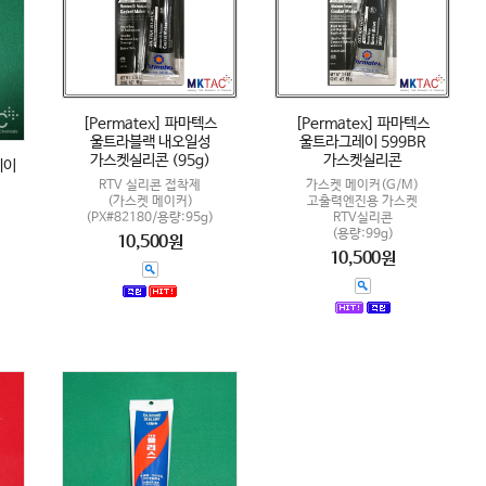
[Permatex] 파마텍스
[Permatex] 파마텍스
울트라블랙 내오일성
울트라그레이 599BR
가스켓실리콘 (95g)
가스켓실리콘
레이
RTV 실리콘 접착제
가스켓 메이커(G/M)
(가스켓 메이커)
고출력엔진용 가스켓
(PX#82180/용량:95g)
RTV실리콘
(용량:99g)
10,500원
10,500원