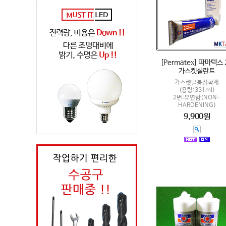
[Permatex] 파마텍스 
가스켓실란트
가스켓밀봉접착제
(용량:331ml)
2번:유연함(NON-
HARDENING)
9,900원