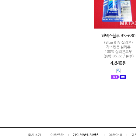
하덱스블루 RS-680
(Blue RTV 실리콘)
가스켓용 실리콘
100% 실리콘고무
(용량:85.2g / 블루)
4,840원
회사소개
이용약관
개인정보처리방침
이용안내
고