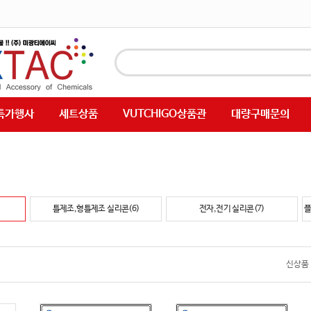
특가행사
세트상품
VUTCHIGO상품관
대량구매문의
틀제조,형틀제조 실리콘(6)
전자,전기 실리콘(7)
플
신상품