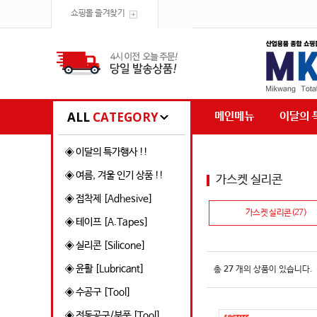
쇼핑몰 즐겨찾기
ALL
CATEGORY
메인메뉴
이달의 
◈ 이달의 특가행사 !!
◈ 여름, 겨울 인기 상품 !!
가스켓 실리콘
◈ 접착제 [Adhesive]
가스켓 실리콘(27)
◈ 테이프 [A.Tapes]
◈ 실리콘 [Silicone]
◈ 윤활 [Lubricant]
총
27
개의 상품이 있습니다.
◈ 수공구 [Tool]
◈ 전동공구/부품 [Tool]