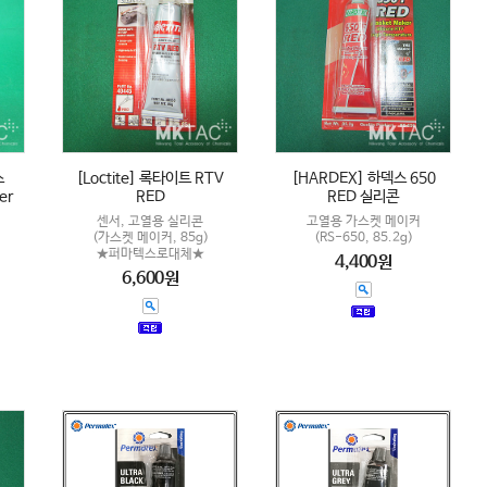
스
[Loctite] 록타이트 RTV
[HARDEX] 하덱스 650
er
RED
RED 실리콘
센서, 고열용 실리콘
고열용 가스켓 메이커
(가스켓 메이커, 85g)
(RS-650, 85.2g)
★퍼마텍스로대체★
4,400원
6,600원