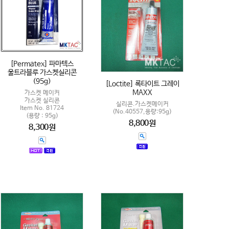
[Permatex] 파마텍스
울트라블루 가스켓실리콘
(95g)
[Loctite] 록타이트 그레이
MAXX
가스켓 메이커
가스켓 실리콘
실리콘.가스켓메이커
Item No. 81724
(No.40557,용량:95g)
(용량 : 95g)
8,800원
8,300원