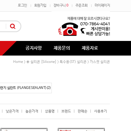
로그인
회원가입
장바구니
0
주문조회
마이페이지
공지사항
제품문의
제품자료
Home
◈ 실리콘 [Silicone]
특수용(ST) 실리콘
가스켓 실리콘
>
>
>
랜지 실란트 (FLANGE SEALANT)(2)
|
낮은가격
|
높은가격
|
상품명
|
브랜드
|
판매순
|
사용후기