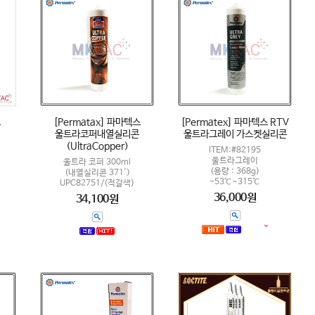
트
[Permatax] 파마텍스
[Permatex] 파마텍스 RTV
울트라코퍼내열실리콘
울트라그레이 가스켓실리콘
(UltraCopper)
ITEM:#82195
울트라그레이
울트라 코퍼 300ml
(용량 : 368g)
(내열실리콘 371')
-53℃~315℃
UPC82751/(적갈색)
36,000원
34,100원