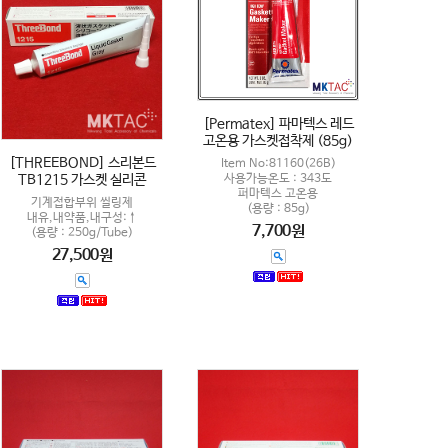
[Permatex] 파마텍스 레드
고온용 가스켓접착제 (85g)
[THREEBOND] 스리본드
Item No:81160(26B)
TB1215 가스켓 실리콘
사용가능온도 : 343도
퍼마텍스 고온용
기계접합부위 씰링제
(용량 : 85g)
내유,내약품,내구성:↑
7,700원
(용량 : 250g/Tube)
27,500원