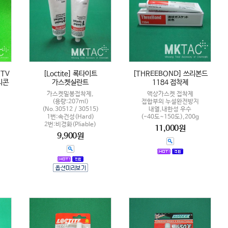
RTV
[Loctite] 록타이트
[THREEBOND] 쓰리본드
리콘
가스켓실란트
1184 접착제
가스켓밀봉접착제,
액상가스켓 접착제
(용량:207ml)
접합부의 누설완전방지
(No.30512 / 30515)
내열,내한성 우수
1번:속건성(Hard)
(-40도~150도),200g
2번:비경화(Pliable)
11,000원
9,900원