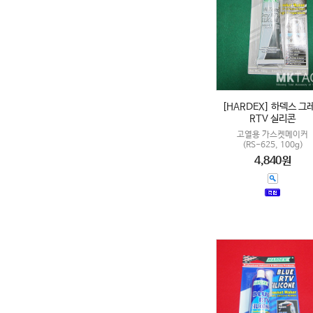
[HARDEX] 하덱스 그
RTV 실리콘
고열용 가스켓메이커
(RS-625, 100g)
4,840원