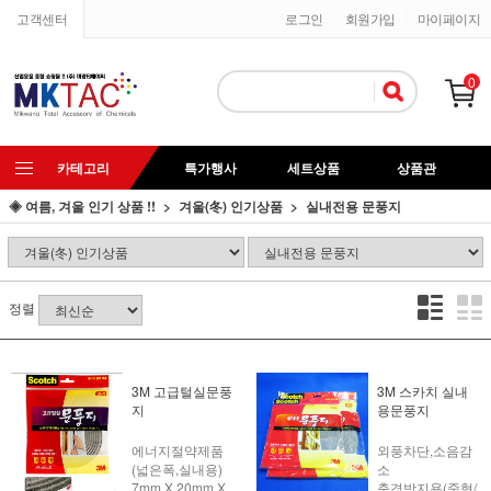
고객센터
로그인
회원가입
마이페이지
0
카테고리
특가행사
세트상품
상품관
◈ 여름, 겨울 인기 상품 !!
겨울(冬) 인기상품
실내전용 문풍지
정렬
3M 고급털실문풍
3M 스카치 실내
지
용문풍지
에너지절약제품
외풍차단,소음감
(넓은폭,실내용)
소
7mm X 20mm X
충격방지용(중형/