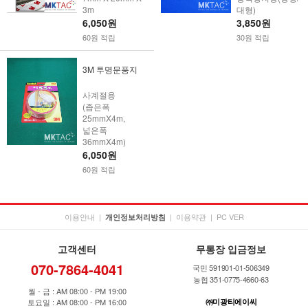
3m
대형)
6,050원
3,850원
60원 적립
30원 적립
3M 투명문풍지
사계절용
(좁은폭
25mmX4m,
넓은폭
36mmX4m)
6,050원
60원 적립
이용안내
|
|
이용약관
|
PC VER
개인정보처리방침
고객센터
무통장 입금정보
070-7864-4041
국민 591901-01-506349
농협 351-0775-4660-63
월 - 금 : AM 08:00 - PM 19:00
토요일 : AM 08:00 - PM 16:00
㈜미광티에이씨