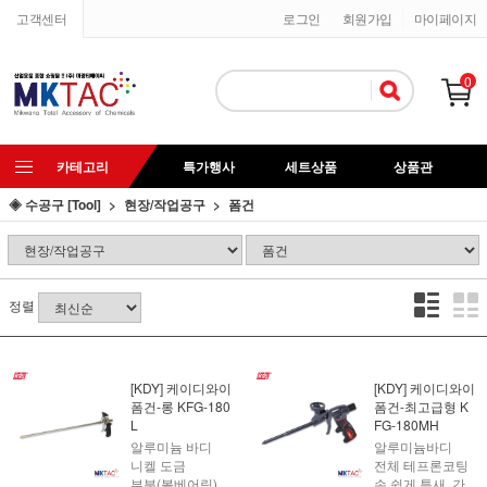
고객센터
로그인
회원가입
마이페이지
0
카테고리
특가행사
세트상품
상품관
◈ 수공구 [Tool]
현장/작업공구
폼건
정렬
[KDY] 케이디와이
[KDY] 케이디와이
폼건-롱 KFG-180
폼건-최고급형 K
L
FG-180MH
알루미늄 바디
알루미늄바디
니켈 도금
전체 테프론코팅
부분(볼베어링)
손 쉽게 틈새, 간