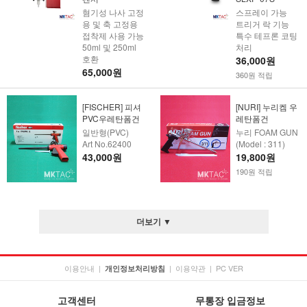
혐기성 나사 고정
스프레이 가능
용 및 축 고정용
트리거 락 기능
접착제 사용 가능
특수 테프론 코팅
50ml 및 250ml
처리
호환
36,000원
65,000원
360원 적립
[FISCHER] 피셔
[NURI] 누리켐 우
PVC우레탄폼건
레탄폼건
일반형(PVC)
누리 FOAM GUN
Art No.62400
(Model : 311)
43,000원
19,800원
190원 적립
더보기 ▼
이용안내
|
|
이용약관
|
PC VER
개인정보처리방침
고객센터
무통장 입금정보