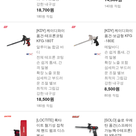
강한 내구성
140원 적립
18,700원
180원 적립
[KDY] 케이디와이
[KDY] 케이디와이
폼건-테프론코팅
폼건-보급형 KFG
KFG-180T
-180E
알루미늄 합금 바
메탈바디
디
손 쉽게 틈새, 간
전체 테프론 코팅
격 밀봉
손 쉽게 틈새, 간
확장 노즐 포함
격 밀봉
섬세하고 부드러
확장 노즐 포함
운 조절 밸브
섬세하고 부드러
최적의 그립감
운 조절 밸브
강한 내구성
최적의 그립감
8,500원
강한 내구성
80원 적립
18,500원
180원 적립
[LOCTITE] 록타
[SOLO] 솔로 우레
이트 혐기성 접착
탄 폼건(스프레이
제 핸드 펌프 디스
가능/특수테프론)
펜서
SLXP-07S