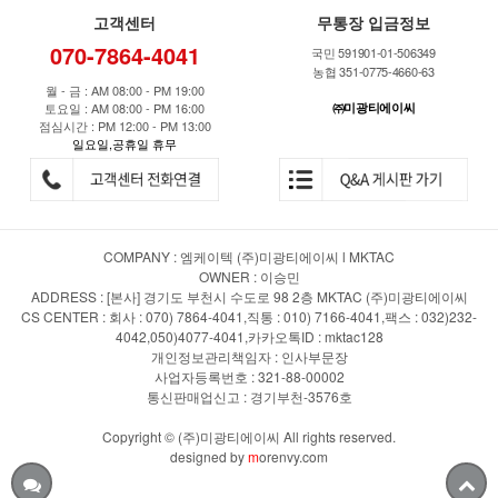
고객센터
무통장 입금정보
070-7864-4041
국민 591901-01-506349
농협 351-0775-4660-63
월 - 금 : AM 08:00 - PM 19:00
토요일 : AM 08:00 - PM 16:00
㈜미광티에이씨
점심시간 : PM 12:00 - PM 13:00
일요일,공휴일 휴무
COMPANY : 엠케이텍 (주)미광티에이씨 l MKTAC
OWNER : 이승민
ADDRESS : [본사] 경기도 부천시 수도로 98 2층 MKTAC (주)미광티에이씨
CS CENTER : 회사 : 070) 7864-4041,직통 : 010) 7166-4041,팩스 : 032)232-
4042,050)4077-4041,카카오톡ID : mktac128
개인정보관리책임자 : 인사부문장
사업자등록번호 : 321-88-00002
통신판매업신고 : 경기부천-3576호
Copyright © (주)미광티에이씨 All rights reserved.
designed by
m
orenvy.com