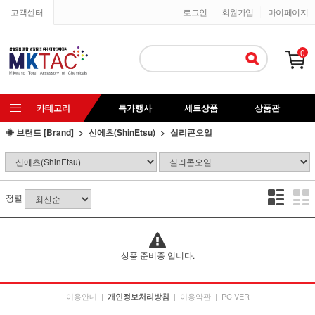
고객센터
로그인
회원가입
마이페이지
0
카테고리
특가행사
세트상품
상품관
◈ 브랜드 [Brand]
신에츠(ShinEtsu)
실리콘오일
정렬
상품 준비중 입니다.
이용안내
|
|
이용약관
|
PC VER
개인정보처리방침