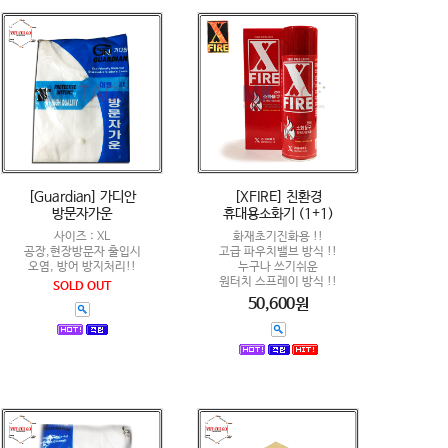
[Guardian] 가디안
[XFIRE] 친환경
방문자가운
휴대용소화기 (1+1)
사이즈 : XL
화재초기진화용 !!
공장,현장방문자 출입시
고급 파우치밸브 방식 !!
오염, 방어 방지처리!!
누구나 쓰기쉬운
원터치 스프레이 방식 !!
SOLD OUT
50,600원