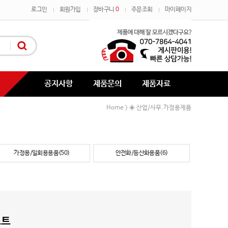
로그인
회원가입
장바구니
0
주문조회
마이페이지
공지사항
제품문의
제품자료
Home
◈ 산업/사무.가정용제품
>
가정용/일회용용품(50)
안전화/등산화용품(6)
스트