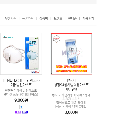
|
낮은가격
|
높은가격
|
상품명
|
브랜드
|
판매순
|
사용후기
[FINETECH] 파인텍 530
[청정]
2급 방진마스크
청정94황사방역용마스크
(KF94)
안면부여과식 방진마스크
(P1 Grade,20개입 1박스)
황사,미세먼지등 바이러스등에
호흡기 보호 !!
9,800원
접이식으로 착용 용이 !!
[색상 - 흰색 / 1팩 2개입]
3,000원