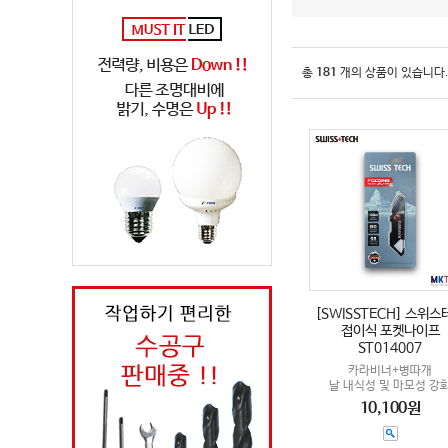
총
181
개의 상품이 있습니다
[SWISSTECH] 스위스
접이식 포켓나이프
ST014007
카라비너+병따개
날 내식성 및 마모성 강
10,100원