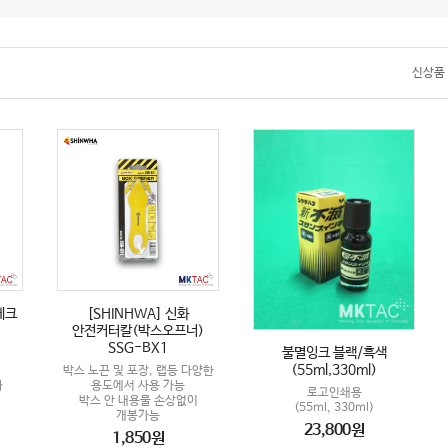
.
신상품
테크
[SHINHWA] 신화
안전커터칼(박스오프너)
SSG-BX1
불멸잉크 블랙/흑색
(55ml,330ml)
박스 노끈 및 포장, 랩등 다양한
화
용도에서 사용 가능
로고인쇄용
박스 안 내용물 손상없이
(55ml, 330ml)
개봉가능
23,800원
1,850원