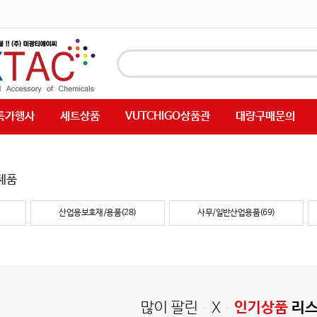
특가행사
세트상품
VUTCHIGO상품관
대량구매문의
제품
산업용보호재/용품(28)
사무/일반산업용품(69)
많이 팔린 X
인기상품
리