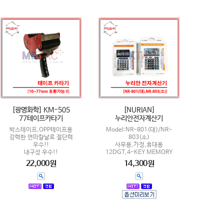
[광명화학] KM-505
[NURIAN]
77테이프카타기
누리안전자계산기
박스테이프,OPP테이프용
Model:NR-801(대)/NR-
강력한 연마칼날로 절단력
803(소)
우수!!
사무용,가정,휴대용
내구성 우수!!
12DGT,4-KEY MEMORY
22,000원
14,300원