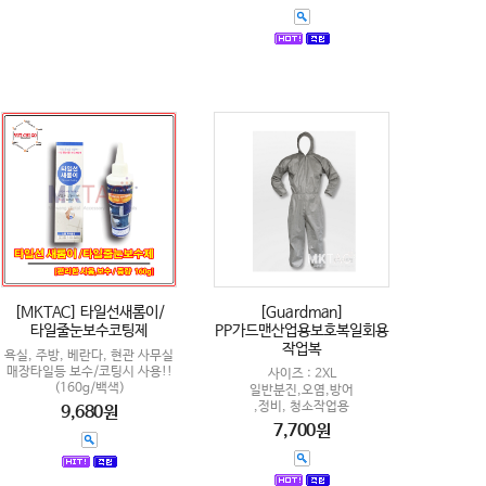
[MKTAC] 타일선새롬이/
[Guardman]
타일줄눈보수코팅제
PP가드맨산업용보호복일회용
작업복
욕실, 주방, 베란다, 현관 사무실
매장타일등 보수/코팅시 사용!!
사이즈 : 2XL
(160g/백색)
일반분진,오염,방어
,정비, 청소작업용
9,680원
7,700원