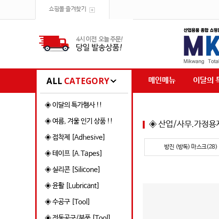
쇼핑몰 즐겨찾기
ALL
CATEGORY
메인메뉴
이달의 
◈ 이달의 특가행사 !!
◈ 여름, 겨울 인기 상품 !!
◈ 산업/사무.가정용
◈ 접착제 [Adhesive]
방진 (방독) 마스크(28)
◈ 테이프 [A.Tapes]
◈ 실리콘 [Silicone]
◈ 윤활 [Lubricant]
◈ 수공구 [Tool]
◈ 전동공구/부품 [Tool]