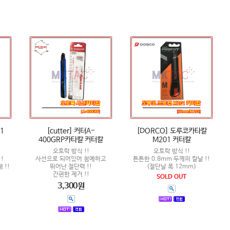
01
[cutter] 커터A-
[DORCO] 도루코카타칼
400GRP카타칼 커터칼
M201 커터칼
오토락 방식 !!
오토락 방식 !!
!
사선으로 되어있어 첨예하고
튼튼한 0.8mm 두께의 칼날 !!
 !!
뛰어난 절단력 !!
(절단날 폭 12mm)
간편한 제거 !!
SOLD OUT
3,300원