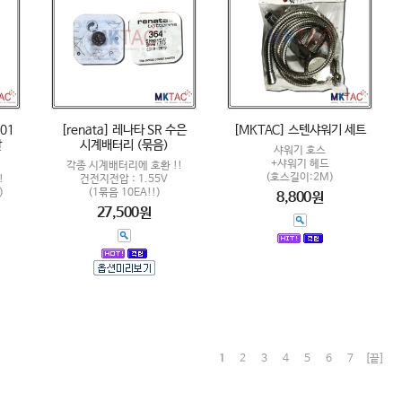
701
[renata] 레나타 SR 수은
[MKTAC] 스텐샤워기 세트
칼
시계배터리 (묶음)
샤워기 호스
+샤워기 헤드
각종 시계배터리에 호환 !!
(호스길이:2M)
!
건전지전압 : 1.55V
)
(1묶음 10EA!!)
8,800원
27,500원
1
2
3
4
5
6
7
[끝]