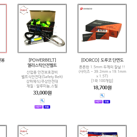
면봉
[POWERBELT]
[DORCO] 도루코 단면도
엘라스틱안전벨트
튼튼한 1.5mm 두께의 칼날 !!
(사이즈 - 39.2mm x 19.1mm
산업용 안전보호장비
x 1.5T)
벨트식안전대(Safety Belt)
[1곽 100개입]
상하체식/주상안전대
재질 : 알루미늄,스틸
18,700원
33,000원