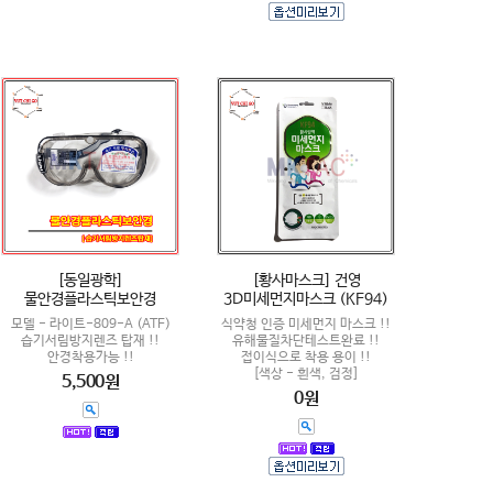
[동일광학]
[황사마스크] 건영
물안경플라스틱보안경
3D미세먼지마스크 (KF94)
모델 - 라이트-809-A (ATF)
식약청 인증 미세먼지 마스크 !!
습기서림방지렌즈 탑재 !!
유해물질차단테스트완료 !!
안경착용가능 !!
접이식으로 착용 용이 !!
[색상 - 흰색, 검정]
5,500원
0원