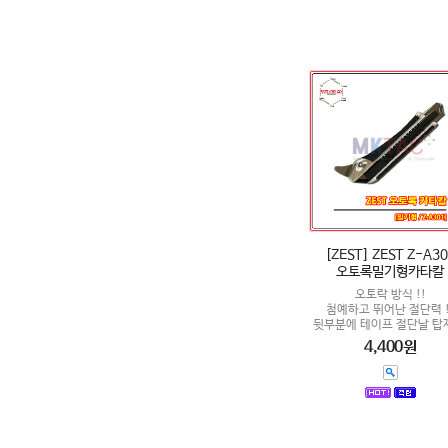
[ZEST] ZEST Z-A3
오토록밀기형카타칼
오토락 방식 !!
첨예하고 뛰어난 절단력 !
뒷부분에 테이프 절단날 탑재
4,400원