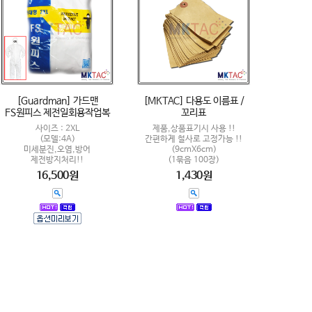
[Guardman] 가드맨
[MKTAC] 다용도 이름표 /
FS원피스 제전일회용작업복
꼬리표
사이즈 : 2XL
제품,상품표기시 사용 !!
(모델:4A)
간편하게 철사로 고정가능 !!
미세분진,오염,방어
(9cmX6cm)
제전방지처리!!
(1묶음 100장)
16,500원
1,430원