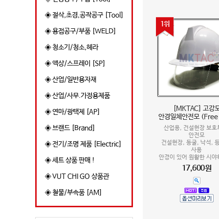
◈ 절삭,초경,공작공구 [Tool]
1위
◈ 용접공구/부품 [WELD]
◈ 청소기/청소,헤라
◈ 액상/스프레이 [SP]
◈ 산업/일반용자재
◈ 산업/사무.가정용제품
[MKTAC] 고강
◈ 연마/광택제 [AP]
안경일체안전모 (Free S
◈ 브랜드 [Brand]
산업용, 건설현장 보호
안전모
건설현장, 동굴, 낙석, 
◈ 전기/조명 제품 [Electric]
사용
안경이 있어 원활한 시야확
◈ 세트 상품 판매 !
17,600원
◈ VUT CHI GO 상품관
◈ 철물/부속품 [AM]