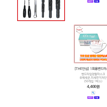
[THE안심] 1회용밴드
밴드타입덴탈마스크
유해세균,미세먼지차단
(50개입 1박스)
4,400원