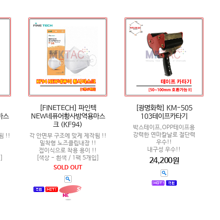
[FINETECH] 파인텍
[광명화학] KM-505
마스
NEW네퓨어황사방역용마스
103테이프카타기
크 (KF94)
박스테이프,OPP테이프용
강력한 연마칼날로 절단력
 !!
각 안면부 구조에 맞게 제작됨 !!
우수!!
밀착형 노즈클립내장 !!
내구성 우수!!
!
접이식으로 착용 용이 !!
]
[색상 - 흰색 / 1팩 5개입]
24,200원
SOLD OUT