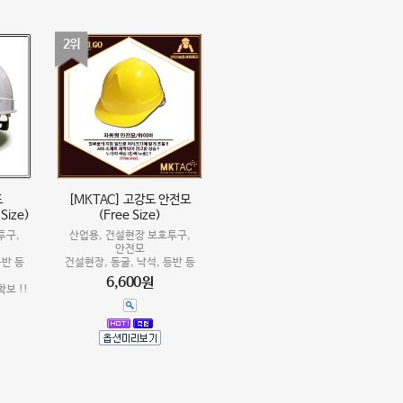
2위
도
[MKTAC] 고강도 안전모
ize)
(Free Size)
투구,
산업용, 건설현장 보호투구,
안전모
등반 등
건설현장, 동굴, 낙석, 등반 등
6,600원
보 !!