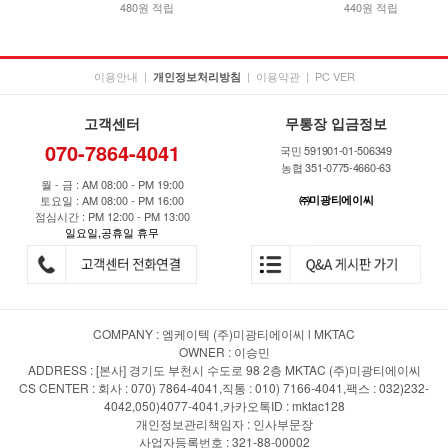
480원 적립
440원 적립
이용안내
|
|
이용약관
|
PC VER
개인정보처리방침
고객센터
무통장 입금정보
070-7864-4041
국민 591901-01-506349
농협 351-0775-4660-63
월 - 금 : AM 08:00 - PM 19:00
토요일 : AM 08:00 - PM 16:00
㈜미광티에이씨
점심시간 : PM 12:00 - PM 13:00
일요일,공휴일 휴무
COMPANY : 엠케이텍 (주)미광티에이씨 l MKTAC
OWNER : 이승민
ADDRESS : [본사] 경기도 부천시 수도로 98 2층 MKTAC (주)미광티에이씨
CS CENTER : 회사 : 070) 7864-4041,직통 : 010) 7166-4041,팩스 : 032)232-
4042,050)4077-4041,카카오톡ID : mktac128
개인정보관리책임자 : 인사부문장
사업자등록번호 : 321-88-00002