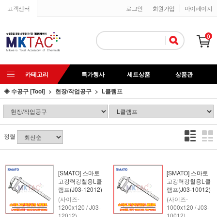
고객센터
로그인
회원가입
마이페이지
0
카테고리
특가행사
세트상품
상품관
◈ 수공구 [Tool]
현장/작업공구
L클램프
정렬
[SMATO] 스마토
[SMATO] 스마토
고강력강철용L클
고강력강철용L클
램프(J03-12012)
램프(J03-10012)
(사이즈-
(사이즈-
1200x120 / J03-
1000x120 / J03-
12012)
10012)